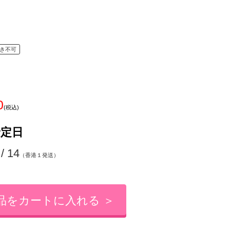
き不可
0
(税込)
予定日
 / 14
（香港１発送）
品をカートに入れる ＞