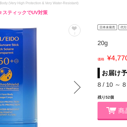
Body (Very High Protection & Very Water-Resistant)
々スティックでUV対策
日本未発売
代引
2
20g
¥4,77
価格
お届け
8 / 10 ～ 8
残り52個
商