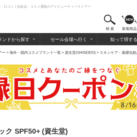
通販・口コミ | 化粧品・コスメ通販のアイビューティーストアー
検 索
新着商品
ランドから探す
セール会場へ行く
知って得す
アー
>
海外・国内コスメブランド一覧
>
資生堂(SHISEIDO)
>
スキンケア・基礎化粧
SPF50+ (資生堂)