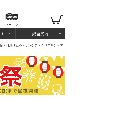
クーポン
る！
総合案内
品
>
日焼け止め・サンケア
> クリアサンケア