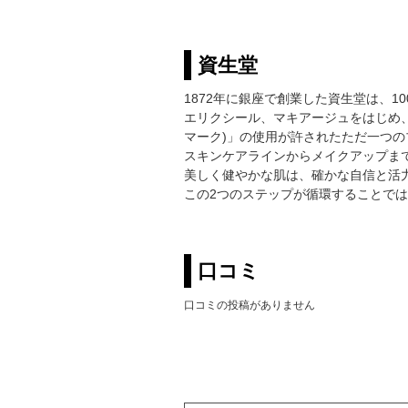
資生堂
1872年に銀座で創業した資生堂は、
エリクシール、マキアージュをはじめ、
マーク)」の使用が許されたただ一つの
スキンケアラインからメイクアップま
美しく健やかな肌は、確かな自信と活
この2つのステップが循環することで
口コミ
口コミの投稿がありません