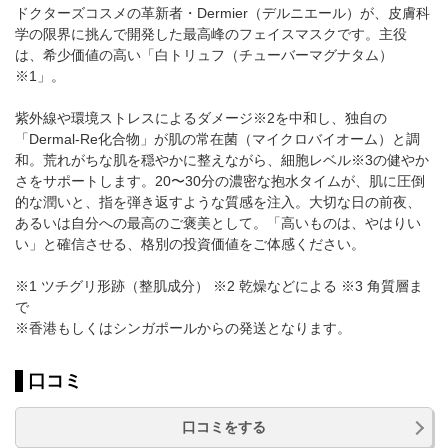
ドクターズコスメの革新者・Dermier（デルニエール）が、皮膚科
学の限界に挑んで開発した最高峰のフェイスマスクです。主役
は、希少価値の高い「白トリュフ（チューバーマグナタム）
※1」。
紫外線や環境ストレスによるダメージ※2を中和し、独自の
「Dermal-Re化合物」が肌の常在菌（マイクロバイオーム）と調
和。荒れがちな肌を穏やかに整えながら、細胞レベル※3の健やか
さをサポートします。20〜30分の濃密な抱水タイムが、肌に圧倒
的な潤いと、指を弾き返すような質感を注入。大切な日の前夜、
あるいは自分への最高のご褒美として。「高いものは、やはりい
い」と確信させる、格別の投資価値をご体感ください。
※1 ツチグリ形跡（整肌成分） ※2 乾燥などによる ※3 角質層ま
で
※香港もしくはシンガポールからの発送となります。
口コミ
口コミをする