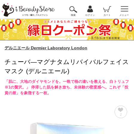
検索
ログイン
カート
メニュー
デルニエール Dermier Laboratory London
チューバ―マグナタムリバイバルフェイス
マスク (デルニエール)
「肌に、大地のダイヤモンドを。一晩で格の違いを教える、白トリュフ
※1の贅沢。」 停滞した肌を解き放ち、未体験の密度感へ。これぞ「投
資の差」を象徴する一枚。
2