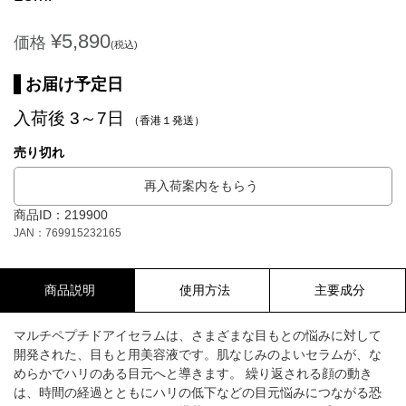
¥5,890
価格
(税込)
お届け予定日
入荷後 3～7日
（香港１発送）
売り切れ
再入荷案内をもらう
商品ID：219900
JAN：769915232165
商品説明
使用方法
主要成分
マルチペプチドアイセラムは、さまざまな目もとの悩みに対して
開発された、目もと用美容液です。肌なじみのよいセラムが、な
めらかでハリのある目元へと導きます。 繰り返される顔の動き
は、時間の経過とともにハリの低下などの目元悩みにつながる恐