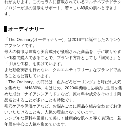
れがあります。このセラムに搭載されているマルチペプチドテク
ノロジーが肌の健康をサポート、若々しい印象の肌へと導きま
す。
オーディナリー
「The Ordinary(オーディナリー)」は2016年に誕生したスキンケ
アブランドです。
最大の特徴は豊富な美容成分が凝縮された商品を、手に取りやす
い価格で購入できることで、ブランド方針としても「誠実さ」と
「手頃な価格」を掲げています。
また動物実験を行わない「クルエルティフリー」なブランドであ
ることも公言しています。
「The Ordinary」の商品は「血みどろピーリング」と呼ばれ人気
を集めた「AHA30%」をはじめ、2020年初頭に世界的に注目を集
めた成分「ナイアシンアミド」など、原材料や成分をそのまま商
品名とすることが多いことも特徴です。
毛穴ケアや保湿ケアなど、お悩みごとに商品を組み合わせてお使
いいただけることも、人気の理由となっています。
シンプルな原料を厳選して美しく健康的な肌へと導く表現は、若
年層を中心に人気を集めています。