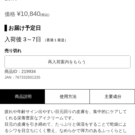
¥10,840
価格
(税込)
お届け予定日
入荷後 3～7日
（香港１発送）
売り切れ
再入荷案内をもらう
商品ID：219934
JAN：767332601335
商品説明
使用方法
主要成分
疲れや年齢サイン出やすい目元回りの皮膚を、集中的にケアして
くれる栄養豊富なアイクリームです。
目元の皮膚を引き締めて、たっぷりと保湿をすることで乾燥によ
るシワを目立ちにくく整え、なめらかで弾力のあるふっくらとし