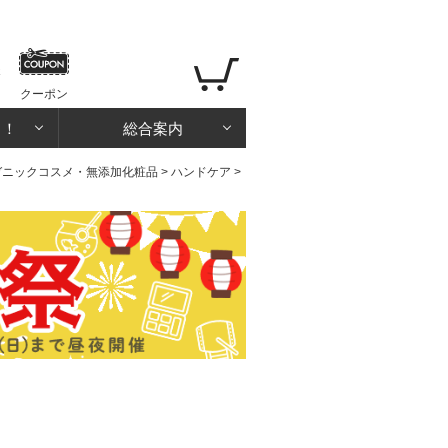
クーポン
る！
総合案内
ガニックコスメ・無添加化粧品
>
ハンドケア
>