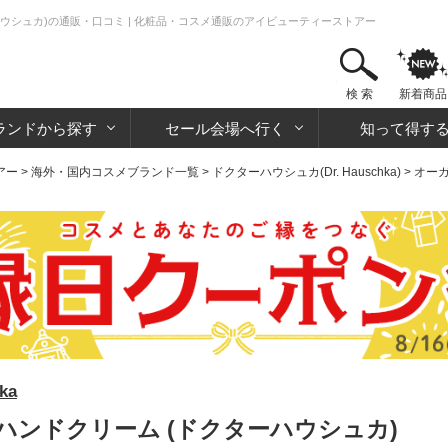
ウシュカ)の通販・口コミ | 化粧品・コスメ通販のアイビューティーストアー
検 索
新着商品
ランドから探す
セール会場へ行く
知って得す
アー
>
海外・国内コスメブランド一覧
>
ドクターハウシュカ(Dr. Hauschka)
>
オー
ka
ンドクリーム (ドクターハウシュカ)