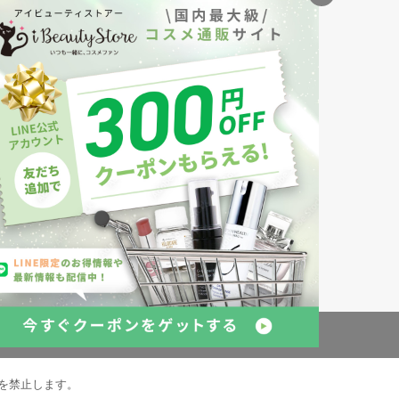
ナル
創業150年、英国伝統の最高級猪毛ハン
S
ドメイドヘアブラシ
メイソンピアソン
・美容商品の通販サイトです。
発売の化粧品も取り揃えています。
約
倉庫の管理体制
を禁止します。