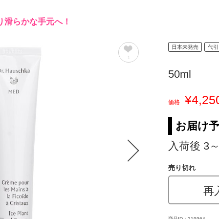
り滑らかな手元へ！
日本未発売
代引
1
50ml
¥4,25
価格
お届け
入荷後 3
売り切れ
再
商品ID：219964