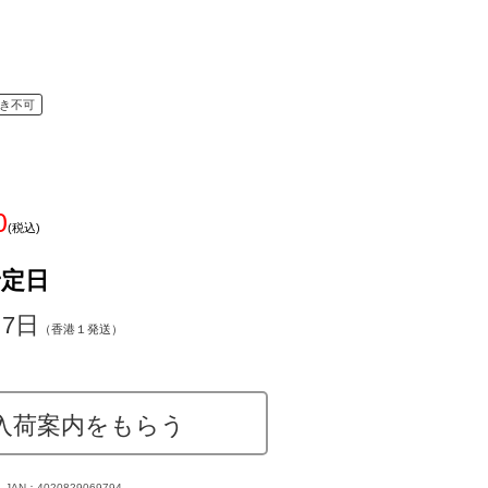
き不可
0
(税込)
予定日
～7日
（香港１発送）
入荷案内をもらう
JAN：4020829069794