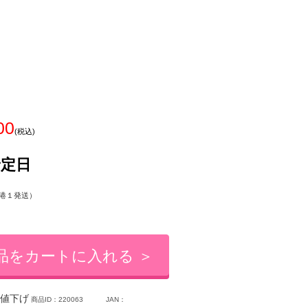
00
(税込)
予定日
港１発送）
品をカートに入れる ＞
値下げ
商品ID：220063
JAN：