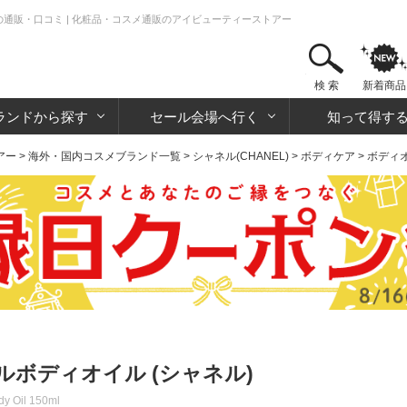
の通販・口コミ | 化粧品・コスメ通販のアイビューティーストアー
検 索
新着商品
ランドから探す
セール会場へ行く
知って得す
アー
>
海外・国内コスメブランド一覧
>
シャネル(CHANEL)
>
ボディケア
>
ボディ
ボディオイル (シャネル)
dy Oil 150ml