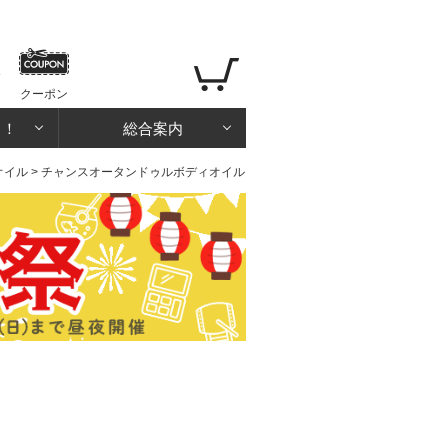
クーポン
る！
総合案内
オイル
> チャンスオータンドゥルボディオイル