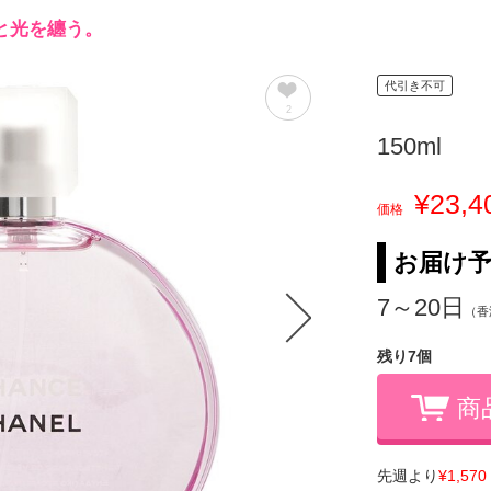
と光を纏う。
代引き不可
2
150ml
¥23,4
価格
お届け
7～20日
（香
残り7個
商
先週より
¥1,570