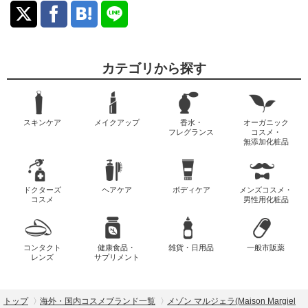
カテゴリから探す
スキンケア
メイクアップ
香水・
オーガニック
フレグランス
コスメ・
無添加化粧品
ドクターズ
ヘアケア
ボディケア
メンズコスメ・
コスメ
男性用化粧品
コンタクト
健康食品・
雑貨・日用品
一般市販薬
レンズ
サプリメント
トップ
海外・国内コスメブランド一覧
メゾン マルジェラ(Maison Margiel