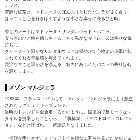
テラス。
芳醇な紅茶と、マドレーヌのほんのりとしたバニラが甘く香り、
ほっこりと心を解きほぐすような小さな幸せに浸るひと時。
香りのノートはマドレーヌ・サンダルウッド・バニラ。
安らぎのひと時を感じさせる、甘く温かなマドレーヌは幸せな気
持ちに。
クリーミーで温かなサンダルウッドは穏やかで心地よい夕陽に包
まれてくれる幸福感を与えてくれます。
贅沢な甘さと温かさを添える、魅力にあふれたバニラの香りは心
を満たします。
メゾン マルジェラ
1988年、フランス・パリにて、マルタン・マルジェラにより創立
されたラグジュアリーブランド。
当時のトレンドを全否定するかのように、破壊的で反モードなス
タイルを提案したことから、 『脱構築』『デストロイ・コレクシ
ョン』などと呼ばれ、一躍話題となりました。
一切顔を明かさず、メディア上でも頑なに匿名を貫いたマルジェ