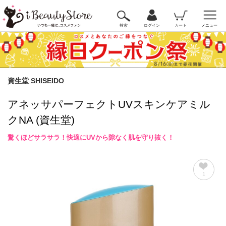
検索
ログイン
カート
メニュー
資生堂 SHISEIDO
アネッサパーフェクトUVスキンケアミル
クNA (資生堂)
驚くほどサラサラ！快適にUVから隙なく肌を守り抜く！
1