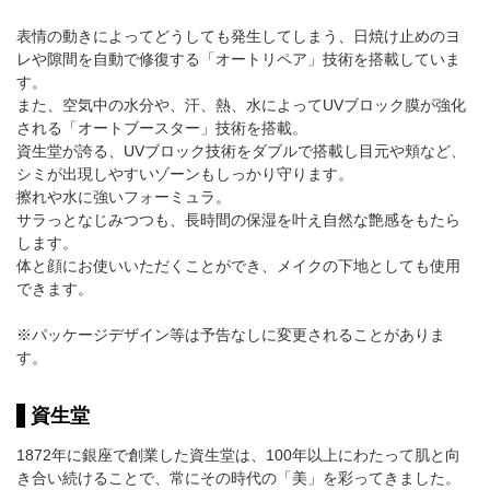
表情の動きによってどうしても発生してしまう、日焼け止めのヨ
レや隙間を自動で修復する「オートリペア」技術を搭載していま
す。
また、空気中の水分や、汗、熱、水によってUVブロック膜が強化
される「オートブースター」技術を搭載。
資生堂が誇る、UVブロック技術をダブルで搭載し目元や頬など、
シミが出現しやすいゾーンもしっかり守ります。
擦れや水に強いフォーミュラ。
サラっとなじみつつも、長時間の保湿を叶え自然な艶感をもたら
します。
体と顔にお使いいただくことができ、メイクの下地としても使用
できます。
※パッケージデザイン等は予告なしに変更されることがありま
す。
資生堂
1872年に銀座で創業した資生堂は、100年以上にわたって肌と向
き合い続けることで、常にその時代の「美」を彩ってきました。