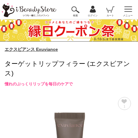
検索
ログイン
カート
メニュー
エクスビアンス Exuviance
ターゲットリップフィラー (エクスビアン
ス)
憧れのぷっくりリップを毎日のケアで
1