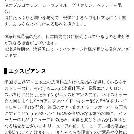
ネオグルコサミン、シトラフィル、グリセリン、ペプチドを配
合。
唇にたっぷりと潤いを与えて、乾燥によるシワを目立ちにくく整
え、ふっくらとハリのある唇へと導きます。
※海外流通品のため、日本国内向けに販売されているものと成分等
が異なる場合がございます。
※流通時期や、流通国によってパッケージ仕様が異なる場合がござ
います。
エクスビアンス
米国で世界60ヶ国以上の皮膚科医向けの製品を提供しているネオ
ストラータ社。そのうち二人の皮膚科医が、高級エステサロン、
スパ向けに開発したラインがエクスビアンスです。 ネオストラー
タと同じようにAHA(アルファハイドロキシー酸)とPHA(ポリハイ
ドロキシー酸)を配合、毎日のケアで乱れたターンオーバーを正常
にすることでうるおいとハリのある健やかな印象のお肌に。 ※メ
ーカーの商品リニューアルのため、画像と異なる商品がお届けと
なる場合がございます リニューアル前、リニューアル後の製品の
ご指定はいただけません。 またそちらを理由でのご返品や交換は