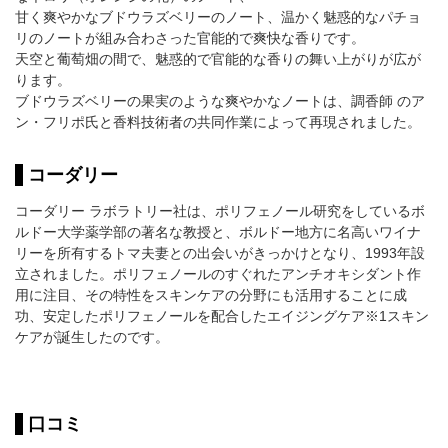
甘く爽やかなブドウラズベリーのノート、温かく魅惑的なパチョ
リのノートが組み合わさった官能的で爽快な香りです。
天空と葡萄畑の間で、魅惑的で官能的な香りの舞い上がりが広が
ります。
ブドウラズベリーの果実のような爽やかなノートは、調香師 のア
ン・フリポ氏と香料技術者の共同作業によって再現されました。
コーダリー
コーダリー ラボラトリー社は、ポリフェノール研究をしているボ
ルドー大学薬学部の著名な教授と、ボルドー地方に名高いワイナ
リーを所有するトマ夫妻との出会いがきっかけとなり、1993年設
立されました。ポリフェノールのすぐれたアンチオキシダント作
用に注目、その特性をスキンケアの分野にも活用することに成
功、安定したポリフェノールを配合したエイジングケア※1スキン
ケアが誕生したのです。
口コミ