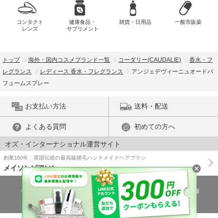
コンタクト
健康食品・
雑貨・日用品
一般市販薬
レンズ
サプリメント
トップ
海外・国内コスメブランド一覧
コーダリー(CAUDALIE)
香水・フ
レグランス
レディース 香水・フレグランス
アンジェデヴィーニュオードパ
フュームスプレー
お支払い方法
送料・配送
よくある質問
初めての方へ
オズ・インターナショナル運営サイト
創業150年、英国伝統の最高級猪毛ハンドメイドヘアブラシ
メイソンピアソン
特商法に基づく表示
プライバシーポリシー
医薬品販売許可証の情報
ご利用規約
PC版で表示