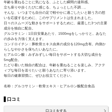
年齢を重ねるごとに気になる、ふとした瞬間の違和感。
立ち座りや歩くたびに感じる、ちょっとした不調…。
そんな、いつまでも自分の足で軽やかに過ごしたいと願う方の想
いを応援するために、このサプリメントは生まれました。
日々のスムーズな動きをサポートするために、厳選した3つの主要
成分を独自に配合。
グルコサミン：1日目安量あたり、1500mgをしっかりと。あなた
の歩みを力強く支えます。
コンドロイチン：豚軟骨エキス由来の成分を120mg含有。内側か
らしなやかさを保ちたいあなたに。
ヒアルロン酸：みずみずしい毎日をサポートする大切な成分を
5mg配合。
たどり着いた独自の配合は、年齢を重ねることを楽しみ、アクテ
ィブな毎日を送りたいと願うあなたに寄り添います。
毎日の健康習慣に、ぜひお役立てください。
名称：グルコサミン・軟骨エキス・ヒアルロン酸配合食品
口コミ
口コミをする