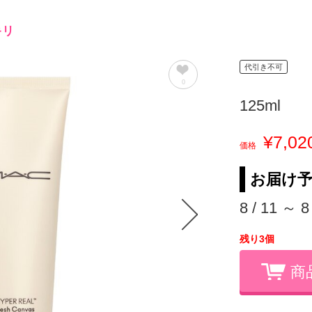
キリ
代引き不可
0
125ml
¥7,02
価格
お届け
8 / 11 ～ 8
残り3個
商