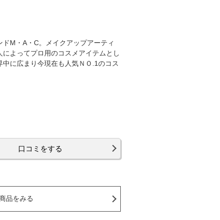
ドM・A・C。メイクアップアーティ
人によってプロ用のコスメアイテムとし
中に広まり今現在も人気ＮＯ.1のコス
口コミをする
商品をみる