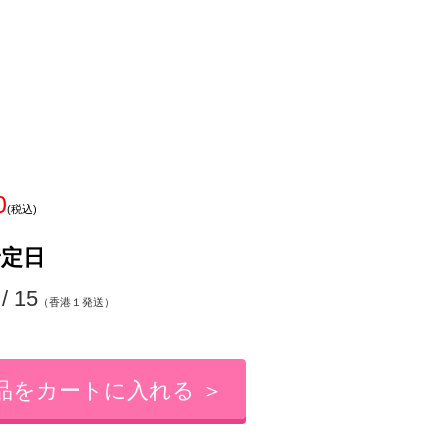
0
(税込)
予定日
 / 15
（香港１発送）
品をカートに入れる ＞