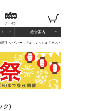
クーポン
る！
総合案内
洗顔料
> ハイパー リアル フレッシュ キャンバ
ック)