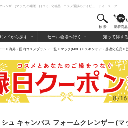
ムクレンザー(マック)の通販・口コミ | 化粧品・コスメ通販のアイビューティーストアー
検 索
新着商品
ランドから探す
セール会場へ行く
知って得す
アー
>
海外・国内コスメブランド一覧
>
マック(MAC)
>
スキンケア・基礎化粧品
>
ッシュ キャンバス フォームクレンザー (マ