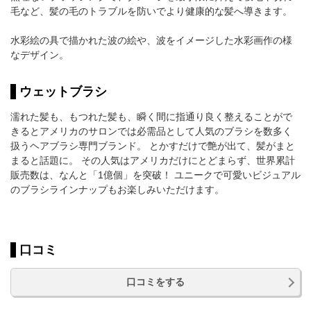
毛など、髪の毛のトラブルを防いでより健康的な髪へ導きます。
水彩絵の具で描かれた波の絵や、波をイメージした水彩画作の様
なデザイン。
ウェットブラシ
濡れた髪も、もつれた髪も、瞬く間に指通り良く整えることがで
きるとアメリカのサロンでは必需品として人気のブラシを数多く
扱うヘアブラシ専門ブランド。 とかすだけで艶が出て、髪がまと
まると話題に。 その人気はアメリカだけにとどまらず、世界累計
販売数は、なんと「1億個」を突破！ ユニークで可愛いビジュアル
のブラシラインナップもお楽しみいただけます。
口コミ
口コミをする