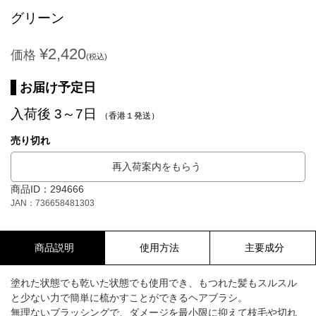
グリーン
¥2,420
価格
(税込)
お届け予定日
入荷後 3～7日
（香港１発送）
売り切れ
再入荷案内をもらう
商品ID：294666
JAN：736658481303
商品説明
使用方法
主要成分
塗れた状態でも乾いた状態でも使用でき、もつれた髪もスルスル
と少ない力で簡単に梳かすことができるヘアブラシ。
無理ないブラッシングで、ダメージを最小限に抑えて枝毛や切れ