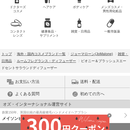
ドクターズ
ヘアケア
ボディケア
メンズコスメ・
コスメ
男性用化粧品
コンタクト
健康食品・
雑貨・日用品
一般市販薬
レンズ
サプリメント
トップ
海外・国内コスメブランド一覧
ジョーマローン(JoMalone)
雑貨・
日用品
ルームフレグランス・ディフューザー
ピオニー＆ブラッシュスエー
ドセントサラウンドディフューザー
お支払い方法
送料・配送
よくある質問
初めての方へ
オズ・インターナショナル運営サイト
創業150年、英国伝統の最高級猪毛ハンドメイドヘアブラシ
メイソンピアソン