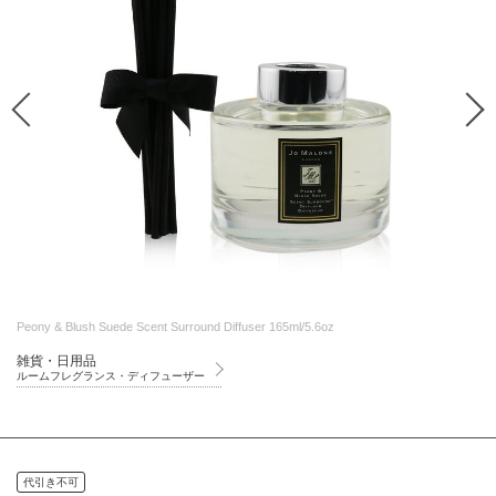
Peony & Blush Suede Scent Surround Diffuser 165ml/5.6oz
雑貨・日用品
ルームフレグランス・ディフューザー
代引き不可