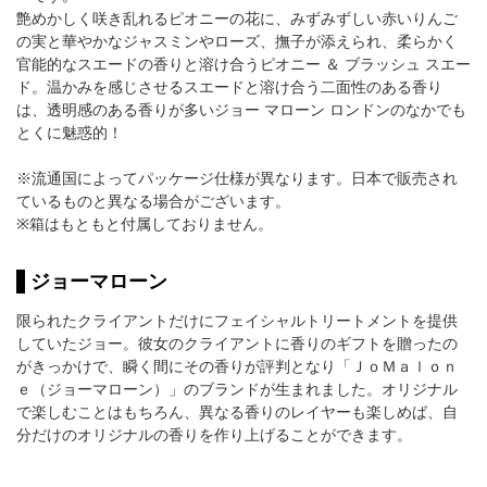
艶めかしく咲き乱れるピオニーの花に、みずみずしい赤いりんご
の実と華やかなジャスミンやローズ、撫子が添えられ、柔らかく
官能的なスエードの香りと溶け合うピオニー ＆ ブラッシュ スエー
ド。温かみを感じさせるスエードと溶け合う二面性のある香り
は、透明感のある香りが多いジョー マローン ロンドンのなかでも
とくに魅惑的！
※流通国によってパッケージ仕様が異なります。日本で販売され
ているものと異なる場合がございます。
※箱はもともと付属しておりません。
ジョーマローン
限られたクライアントだけにフェイシャルトリートメントを提供
していたジョー。彼女のクライアントに香りのギフトを贈ったの
がきっかけで、瞬く間にその香りが評判となり「ＪｏＭａｌｏｎ
ｅ（ジョーマローン）」のブランドが生まれました。オリジナル
で楽しむことはもちろん、異なる香りのレイヤーも楽しめば、自
分だけのオリジナルの香りを作り上げることができます。