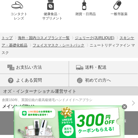
コンタクト
健康食品・
雑貨・日用品
一般市販薬
レンズ
サプリメント
トップ
海外・国内コスメブランド一覧
ジュリーク(JURLIQUE)
スキンケ
ア・基礎化粧品
フェイスマスク・シートパック
ニュートリディファイン マ
スク
お支払い方法
送料・配送
よくある質問
初めての方へ
オズ・インターナショナル運営サイト
創業150年、英国伝統の最高級猪毛ハンドメイドヘアブラシ
メイソンピアソン
特商法に基づく表示
プライバシーポリシー
医薬品販売許可証の情報
ご利用規約
PC版で表示