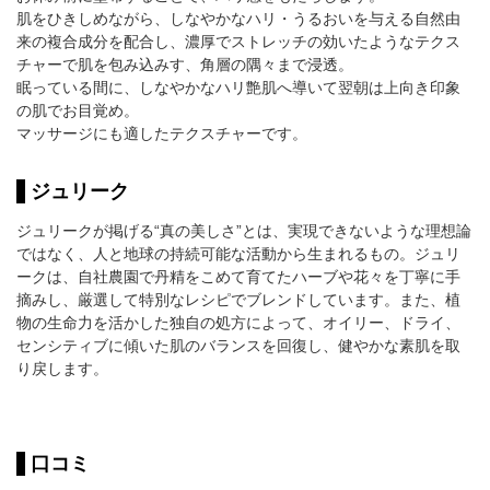
肌をひきしめながら、しなやかなハリ・うるおいを与える自然由
来の複合成分を配合し、濃厚でストレッチの効いたようなテクス
チャーで肌を包み込みす、角層の隅々まで浸透。
眠っている間に、しなやかなハリ艶肌へ導いて翌朝は上向き印象
の肌でお目覚め。
マッサージにも適したテクスチャーです。
ジュリーク
ジュリークが掲げる“真の美しさ”とは、実現できないような理想論
ではなく、人と地球の持続可能な活動から生まれるもの。ジュリ
ークは、自社農園で丹精をこめて育てたハーブや花々を丁寧に手
摘みし、厳選して特別なレシピでブレンドしています。また、植
物の生命力を活かした独自の処方によって、オイリー、ドライ、
センシティブに傾いた肌のバランスを回復し、健やかな素肌を取
り戻します。
口コミ