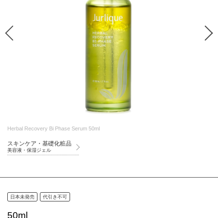
Herbal Recovery Bi Phase Serum 50ml
スキンケア・基礎化粧品
美容液・保湿ジェル
日本未発売
代引き不可
50ml