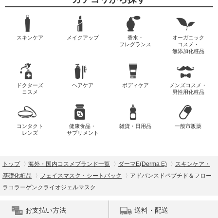
スキンケア
メイクアップ
香水・
オーガニック
フレグランス
コスメ・
無添加化粧品
ドクターズ
ヘアケア
ボディケア
メンズコスメ・
コスメ
男性用化粧品
コンタクト
健康食品・
雑貨・日用品
一般市販薬
レンズ
サプリメント
トップ
海外・国内コスメブランド一覧
ダーマE(Derma E)
スキンケア・
基礎化粧品
フェイスマスク・シートパック
アドバンスドペプチド＆フロー
ラコラーゲンクライオジェルマスク
お支払い方法
送料・配送