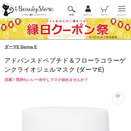
検索
ログイン
カート
メニュー
ダーマE Derma E
アドバンスドペプチド＆フローラコラーゲ
ンクライオジェルマスク (ダーマE)
涼感！気持ちいいー冷やしマスク始めませんか？
1