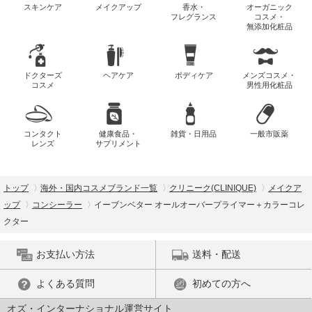
スキンケア
メイクアップ
香水・
オーガニック
フレグランス
コスメ・
無添加化粧品
ドクターズ
ヘアケア
ボディケア
メンズコスメ・
コスメ
男性用化粧品
コンタクト
健康食品・
雑貨・日用品
一般市販薬
レンズ
サプリメント
トップ
海外・国内コスメブランド一覧
クリニーク(CLINIQUE)
メイクア
ップ
コンシーラー
イーブンベター オールオーバープライマー＋カラーコレ
クター
お支払い方法
送料・配送
よくある質問
初めての方へ
オズ・インターナショナル運営サイト