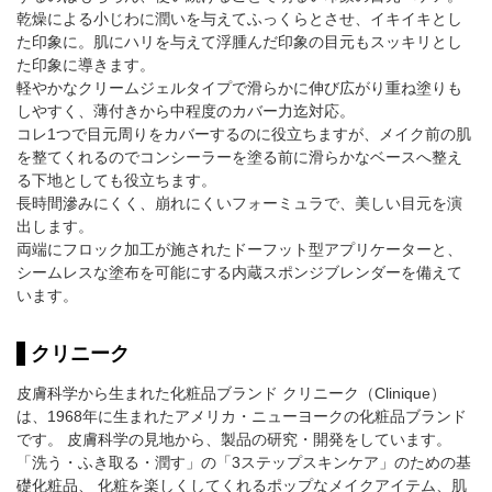
乾燥による小じわに潤いを与えてふっくらとさせ、イキイキとし
た印象に。肌にハリを与えて浮腫んだ印象の目元もスッキリとし
た印象に導きます。
軽やかなクリームジェルタイプで滑らかに伸び広がり重ね塗りも
しやすく、薄付きから中程度のカバー力迄対応。
コレ1つで目元周りをカバーするのに役立ちますが、メイク前の肌
を整てくれるのでコンシーラーを塗る前に滑らかなベースへ整え
る下地としても役立ちます。
長時間滲みにくく、崩れにくいフォーミュラで、美しい目元を演
出します。
両端にフロック加工が施されたドーフット型アプリケーターと、
シームレスな塗布を可能にする内蔵スポンジブレンダーを備えて
います。
クリニーク
皮膚科学から生まれた化粧品ブランド クリニーク（Clinique）
は、1968年に生まれたアメリカ・ニューヨークの化粧品ブランド
です。 皮膚科学の見地から、製品の研究・開発をしています。
「洗う・ふき取る・潤す」の「3ステップスキンケア」のための基
礎化粧品、 化粧を楽しくしてくれるポップなメイクアイテム、肌