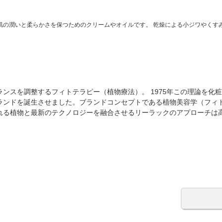
肌の潤いと柔らかさを保つためのクリームやオイルです。 乾燥による小ジワやくす
ンスを調整するフィトテラピー（植物療法）。 1975年この理論を化
ブランドを誕生させました。ブランドコンセプトである植物美容学（フィ
れる植物と最新のテクノロジーを融合させるリーラックのアプローチは