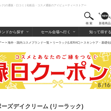
ック)の通販・口コミ | 化粧品・コスメ通販のアイビューティーストアー
検 索
新着商品
ランドから探す
セール会場へ行く
知って得す
アー
>
海外・国内コスメブランド一覧
>
リーラック(LIERAC)
>
スキンケア・基礎化
ム
ポーズデイクリーム (リーラック)