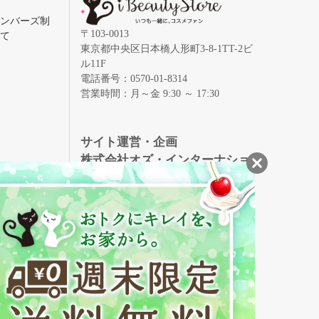
メンバーズ制
〒103-0013
いて
東京都中央区日本橋人形町3-8-1TT-2ビ
ル11F
電話番号：0570-01-8314
営業時間：月～金 9:30 ～ 17:30
録
サイト運営・企画
株式会社オズ・インターナショ
ナル
創業150年、英国伝統の最高級猪毛ハン
S
ドメイドヘアブラシ
メイソンピアソン