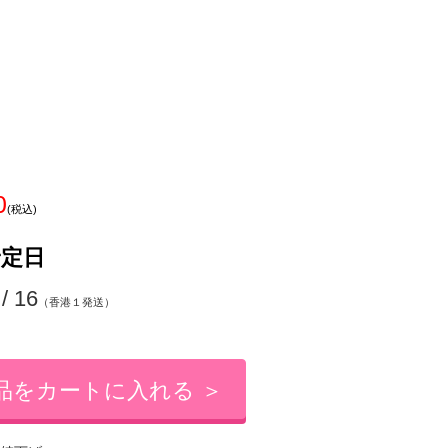
0
(税込)
予定日
 / 16
（香港１発送）
品をカートに入れる ＞