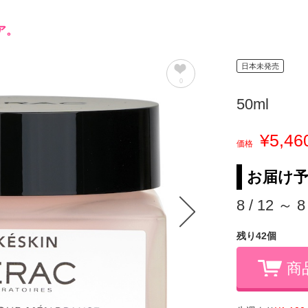
ア。
日本未発売
0
50ml
¥5,46
価格
お届け
8 / 12 ～ 8
残り42個
商