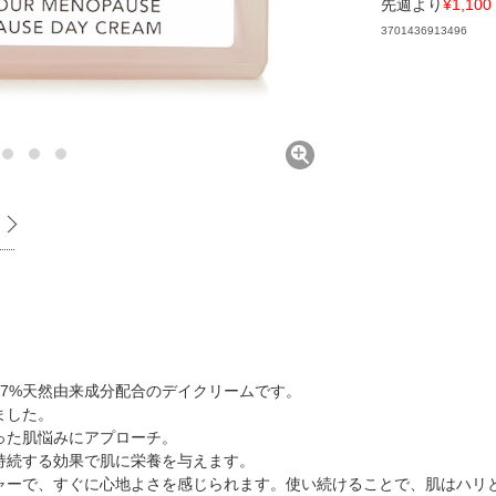
先週より
¥1,100
3701436913496
7%天然由来成分配合のデイクリームです。
ました。
った肌悩みにアプローチ。
持続する効果で肌に栄養を与えます。
ャーで、すぐに心地よさを感じられます。使い続けることで、肌はハリ