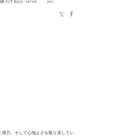
値下げ
商品ID：297168
JAN：
と弾力、そして心地よさを取り戻してい