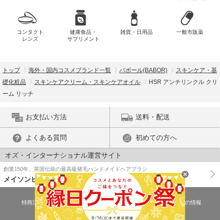
コンタクト
健康食品・
雑貨・日用品
一般市販薬
レンズ
サプリメント
トップ
海外・国内コスメブランド一覧
バボール(BABOR)
スキンケア・基
礎化粧品
スキンケアクリーム・スキンケアオイル
HSR アンチリンクル クリ
ーム リッチ
お支払い方法
送料・配送
よくある質問
初めての方へ
オズ・インターナショナル運営サイト
創業150年、英国伝統の最高級猪毛ハンドメイドヘアブラシ
メイソンピアソン
特商法に基づく表示
プライバシーポリシー
医薬品販売許可証の情報
ご利用規約
PC版で表示