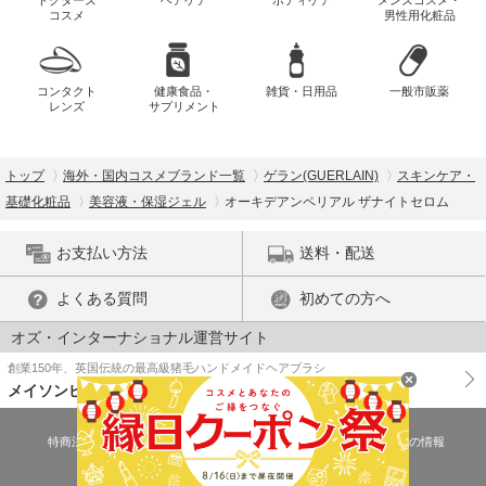
ドクターズ
ヘアケア
ボディケア
メンズコスメ・
コスメ
男性用化粧品
コンタクト
健康食品・
雑貨・日用品
一般市販薬
レンズ
サプリメント
トップ
海外・国内コスメブランド一覧
ゲラン(GUERLAIN)
スキンケア・
基礎化粧品
美容液・保湿ジェル
オーキデアンペリアル ザナイトセロム
お支払い方法
送料・配送
よくある質問
初めての方へ
オズ・インターナショナル運営サイト
創業150年、英国伝統の最高級猪毛ハンドメイドヘアブラシ
メイソンピアソン
特商法に基づく表示
プライバシーポリシー
医薬品販売許可証の情報
ご利用規約
PC版で表示