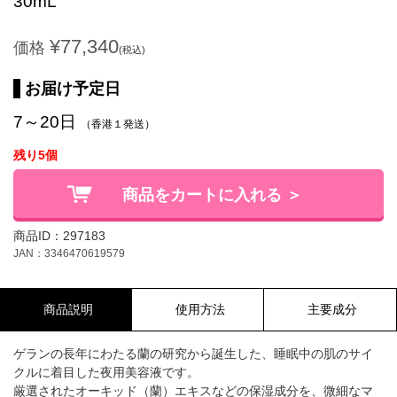
30mL
¥77,340
価格
(税込)
お届け予定日
7～20日
（香港１発送）
残り5個
商品をカートに入れる ＞
商品ID：297183
JAN：3346470619579
商品説明
使用方法
主要成分
ゲランの長年にわたる蘭の研究から誕生した、睡眠中の肌のサイ
クルに着目した夜用美容液です。
厳選されたオーキッド（蘭）エキスなどの保湿成分を、微細なマ