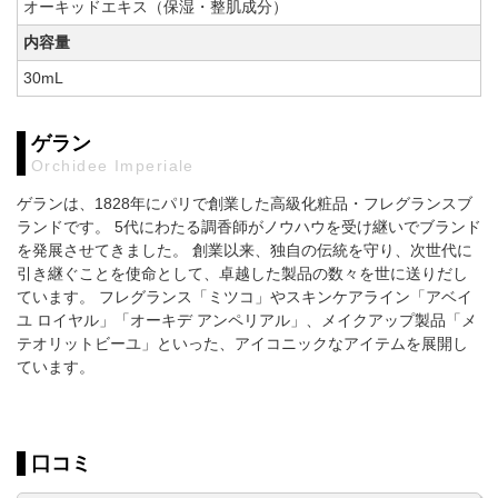
オーキッドエキス（保湿・整肌成分）
内容量
30mL
ゲラン
Orchidee Imperiale
ゲランは、1828年にパリで創業した高級化粧品・フレグランスブ
ランドです。 5代にわたる調香師がノウハウを受け継いでブランド
を発展させてきました。 創業以来、独自の伝統を守り、次世代に
引き継ぐことを使命として、卓越した製品の数々を世に送りだし
ています。 フレグランス「ミツコ」やスキンケアライン「アベイ
ユ ロイヤル」「オーキデ アンペリアル」、メイクアップ製品「メ
テオリットビーユ」といった、アイコニックなアイテムを展開し
ています。
口コミ