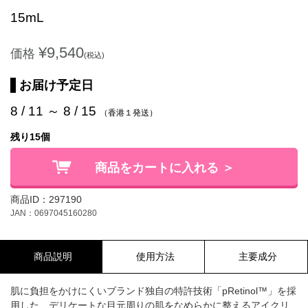
15mL
¥9,540
価格
(税込)
お届け予定日
8 / 11 ～ 8 / 15
（香港１発送）
残り15個
商品をカートに入れる ＞
商品ID：297190
JAN：0697045160280
商品説明
使用方法
主要成分
肌に負担をかけにくいブランド独自の特許技術「pRetinol™」を採
用した、デリケートな目元周りの肌をなめらかに整えるアイクリ