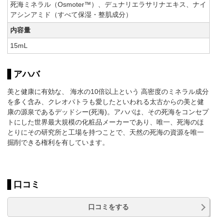
死海ミネラル（Osmoter™）、デュナリエラサリナエキス、ナイ
アシンアミド（すべて保湿・整肌成分）
内容量
15mL
アハバ
美と健康に有効な、 海水の10倍以上という 高密度のミネラル成分
を多く含み、クレオパトラも愛したといわれる太古からの美と健
康の源泉であるデッドシー(死海)。アハバは、その死海をコンセプ
トにした世界最大規模の化粧品メーカーであり、唯一、死海のほ
とりにその研究所と工場を持つことで、天然の死海の資源を唯一
掘削できる権利を有しています。
口コミ
口コミをする