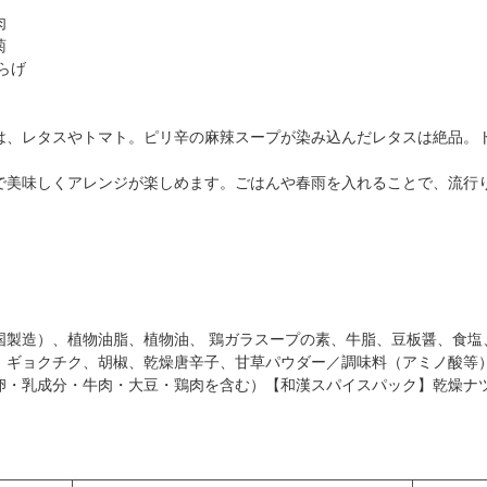
肉
菊
らげ
は、レタスやトマト。ピリ辛の麻辣スープが染み込んだレタスは絶品。
で美味しくアレンジが楽しめます。ごはんや春雨を入れることで、流行
国製造）、植物油脂、植物油、 鶏ガラスープの素、牛脂、豆板醤、食塩
、ギョクチク、胡椒、乾燥唐辛子、甘草パウダー／調味料（アミノ酸等
卵・乳成分・牛肉・大豆・鶏肉を含む）【和漢スパイスパック】乾燥ナ