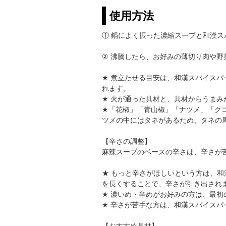
使用方法
① 鍋によく振った濃縮スープと和漢ス
② 沸騰したら、お好みの薄切り肉や
★ 煮立たせる目安は、和漢スパイス
れます。
★ 火が通った具材と、具材からうま
★「花椒」「青山椒」「ナツメ」「ク
ツメの中にはタネがあるため、タネの
【辛さの調整】
麻辣スープのベースの辛さは、辛さが
★ もっと辛さがほしいという方は、
を長くすることで、辛さが引き出され
★ 濃いめ・辛めがお好みの方は、最初の
★ 辛さが苦手な方は、和漢スパイス
【おすすめ具材】