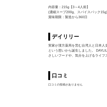
内容量：215g【3～4人前】
(濃縮スープ200g、スパイスパック15g
賞味期限：製造から360日
デイリリー
実家が漢方薬局を営む台湾人と日本人
という想いから誕生しました。 DAY
さしいフードや、気分を上げるライフ
口コミ
口コミの投稿がありません