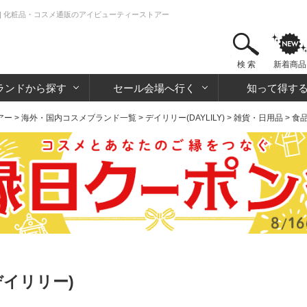
 | 化粧品・コスメ通販のアイビューティーストアー
検 索
新着商品
ランドから探す
セール会場へ行く
知って得す
アー
>
海外・国内コスメブランド一覧
>
デイリリー(DAYLILY)
>
雑貨・日用品
>
食
デイリリー)