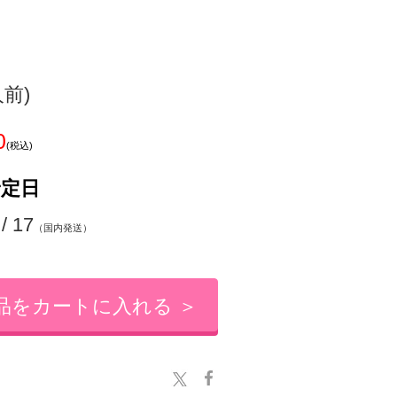
人前)
0
(税込)
予定日
 / 17
（国内発送）
品をカートに入れる ＞