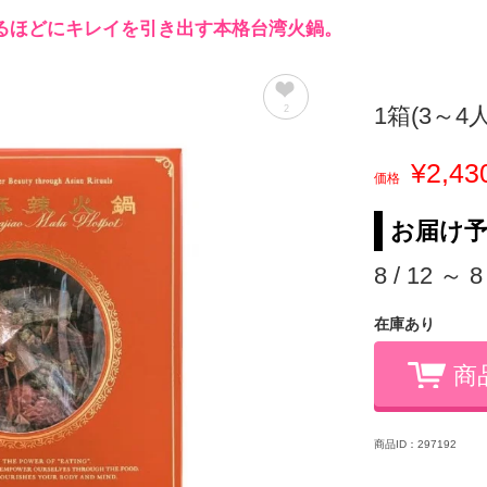
るほどにキレイを引き出す本格台湾火鍋。
1箱(3～4
2
¥2,43
価格
お届け
8 / 12 ～ 8
在庫あり
商
商品ID：297192