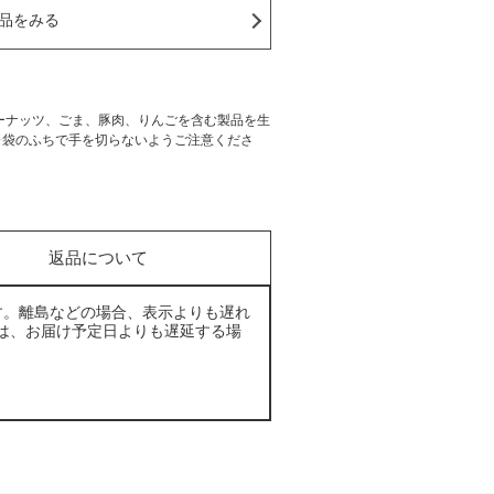
品をみる
ーナッツ、ごま、豚肉、りんごを含む製品を生
※袋のふちで手を切らないようご注意くださ
返品について
す。離島などの場合、表示よりも遅れ
は、お届け予定日よりも遅延する場