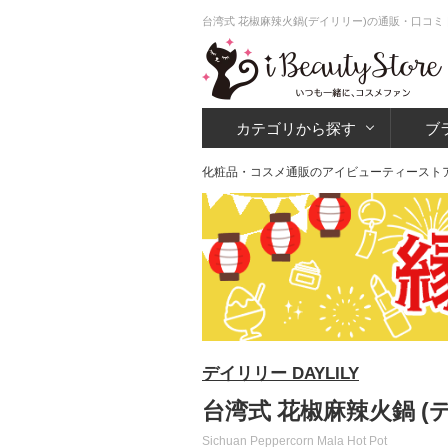
台湾式 花椒麻辣火鍋(デイリリー)の通販・口コミ
カテゴリから探す
ブ
化粧品・コスメ通販のアイビューティースト
デイリリー DAYLILY
台湾式 花椒麻辣火鍋 (
Sichuan Peppercorn Mala Hot Pot