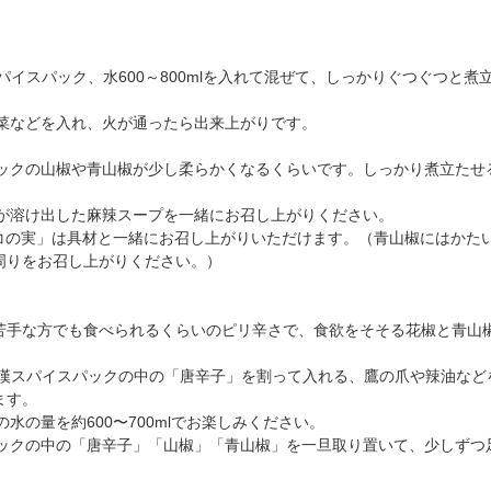
パイスパック、水600～800mlを入れて混ぜて、しっかりぐつぐつと煮
野菜などを入れ、火が通ったら出来上がりです。
パックの山椒や青山椒が少し柔らかくなるくらいです。しっかり煮立たせ
みが溶け出した麻辣スープを一緒にお召し上がりください。
コの実」は具材と一緒にお召し上がりいただけます。（青山椒にはかた
周りをお召し上がりください。）
苦手な方でも食べられるくらいのピリ辛さで、食欲をそそる花椒と青山
和漢スパイスパックの中の「唐辛子」を割って入れる、鷹の爪や辣油など
ます。
水の量を約600〜700mlでお楽しみください。
パックの中の「唐辛子」「山椒」「青山椒」を一旦取り置いて、少しずつ