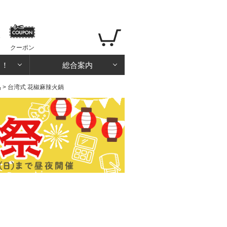
クーポン
る！
総合案内
品
> 台湾式 花椒麻辣火鍋