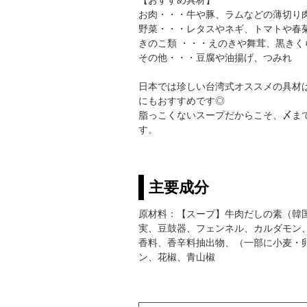
お肉・・・牛や豚、ラムなどの薄切り
野菜・・・レタスやネギ、トマトや春
きのこ類 ・・・えのきや舞茸、黒きく
その他・・・豆腐や油揚げ、つみれ
日本では珍しい台湾式オススメの具材
にもおすすめです◎
脂っこくないスープだからこそ、〆ま
す。
主要成分
原材料：【スープ】牛肉だしの素（韓
実、豆鼓器、フェンネル、カルダモン
香料、香辛料抽出物、（一部に小麦・
ン、花椒、青山椒