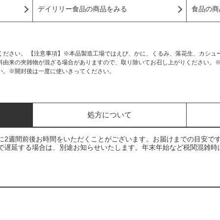
デイリリー食品の商品をみる
食品の商
ください。 【注意事項】※本品製造工場ではえび、かに、くるみ、落花生、カシュ
料由来の夾雑物が混ざる場合がありますので、取り除いてお召し上がりください。
い。※開封後は一度に使いきってください。
処方について
に2週間前後お時間をいただくことがございます。お届けまでの目安で
で遅延する場合は、別途お知らせいたします。年末年始など税関混雑時