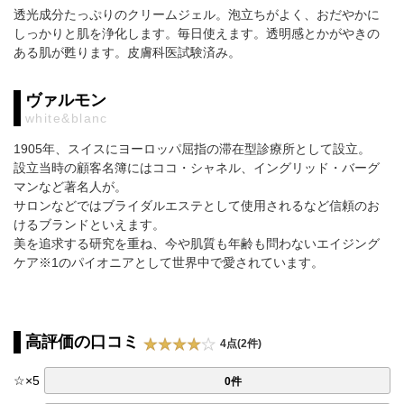
透光成分たっぷりのクリームジェル。泡立ちがよく、おだやかに
しっかりと肌を浄化します。毎日使えます。透明感とかがやきの
ある肌が甦ります。皮膚科医試験済み。
ヴァルモン
white&blanc
1905年、スイスにヨーロッパ屈指の滞在型診療所として設立。
設立当時の顧客名簿にはココ・シャネル、イングリッド・バーグ
マンなど著名人が。
サロンなどではブライダルエステとして使用されるなど信頼のお
けるブランドといえます。
美を追求する研究を重ね、今や肌質も年齢も問わないエイジング
ケア※1のパイオニアとして世界中で愛されています。
高評価の口コミ
4点(2件)
☆
×
5
0件