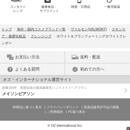
コンタクト
健康食品・
雑貨・日用品
一般市販薬
レンズ
サプリメント
トップ
海外・国内コスメブランド一覧
ヴァルモン(VALMONT)
スキンケ
ア・基礎化粧品
クレンジング
ホワイト＆ブランフォーミングホワイトクレ
ンザー
お支払い方法
送料・配送
よくある質問
初めての方へ
オズ・インターナショナル運営サイト
創業150年、英国伝統の最高級猪毛ハンドメイドヘアブラシ
メイソンピアソン
特商法に基づく表示
プライバシーポリシー
医薬品販売許可証の情報
ご利用規約
PC版で表示
© OZ International Inc.
0