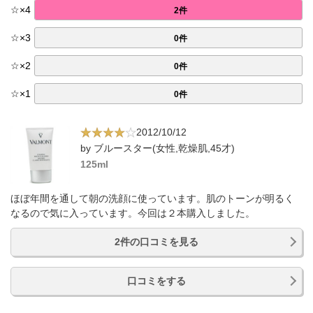
☆
×
4
2件
☆
×
3
0件
☆
×
2
0件
☆
×
1
0件
2012/10/12
by ブルースター(女性,乾燥肌,45才)
125ml
ほぼ年間を通して朝の洗顔に使っています。肌のトーンが明るく
なるので気に入っています。今回は２本購入しました。
2件の口コミを見る
口コミをする