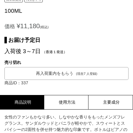
100ML
¥11,180
価格
(税込)
お届け予定日
入荷後 3～7日
（香港１発送）
売り切れ
再入荷案内をもらう
(現在7 人登録)
商品ID：337
商品説明
使用方法
主要成分
女性のファンもかなり多い、しなやかな香りをもったメンズフレ
グランス。サンダルウッドとバニラが軽やかで、スウィートとス
パイシーの2面性を併せ持つ魅力的な印象です。ボトルはピアノの