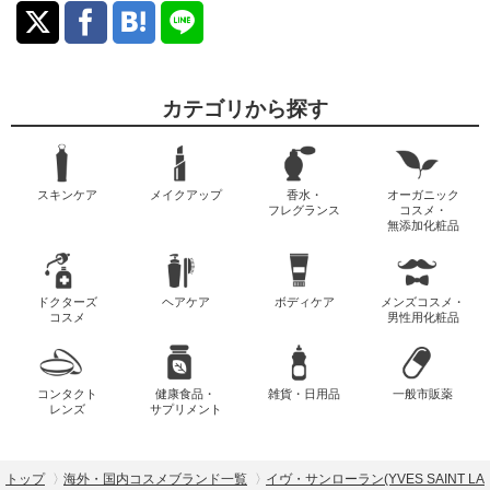
カテゴリから探す
スキンケア
メイクアップ
香水・
オーガニック
フレグランス
コスメ・
無添加化粧品
ドクターズ
ヘアケア
ボディケア
メンズコスメ・
コスメ
男性用化粧品
コンタクト
健康食品・
雑貨・日用品
一般市販薬
レンズ
サプリメント
トップ
海外・国内コスメブランド一覧
イヴ・サンローラン(YVES SAINT LA