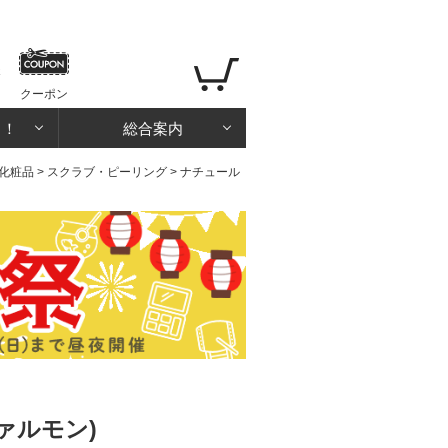
クーポン
る！
総合案内
化粧品
>
スクラブ・ピーリング
> ナチュール
ヴァルモン)