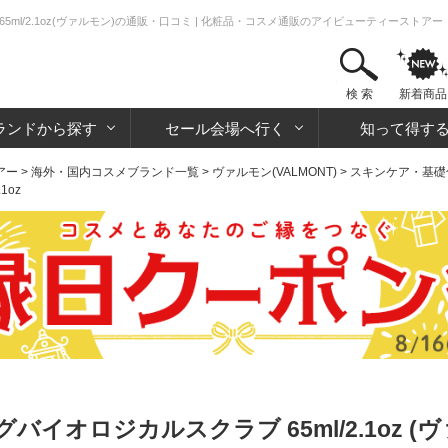
ml/2.1oz(ヴァルモン)の通販・口コミ | 化粧品・コスメ通販のアイビューティーストアー
検 索
新着商品
ランドから探す
セール会場へ行く
知って得す
アー
>
海外・国内コスメブランド一覧
>
ヴァルモン(VALMONT)
>
スキンケア・基礎
1oz
イオロジカルスクラブ 65ml/2.1oz (