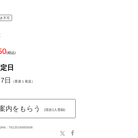
き不可
z
50
(税込)
予定日
～7日
（香港１発送）
案内をもらう
(現在1人登録)
JAN：7612016065008