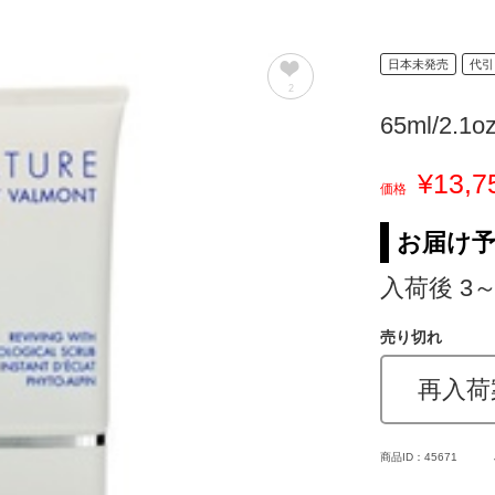
日本未発売
代引
2
65ml/2.1o
¥13,7
価格
お届け
入荷後 3
売り切れ
再入荷
商品ID：45671