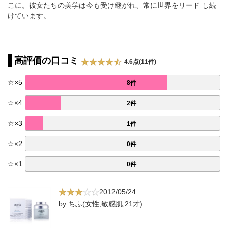
こに。彼女たちの美学は今も受け継がれ、常に世界をリード し続
けています。
高評価の口コミ
4.6点(11件)
☆
×
5
8件
☆
×
4
2件
☆
×
3
1件
☆
×
2
0件
☆
×
1
0件
2012/05/24
by ちふ(女性,敏感肌,21才)