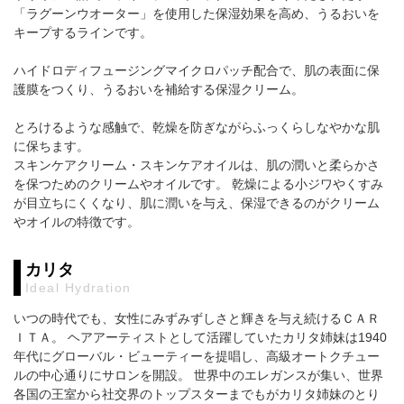
「ラグーンウオーター」を使用した保湿効果を高め、うるおいを
キープするラインです。
ハイドロディフュージングマイクロパッチ配合で、肌の表面に保
護膜をつくり、うるおいを補給する保湿クリーム。
とろけるような感触で、乾燥を防ぎながらふっくらしなやかな肌
に保ちます。
スキンケアクリーム・スキンケアオイルは、肌の潤いと柔らかさ
を保つためのクリームやオイルです。 乾燥による小ジワやくすみ
が目立ちにくくなり、肌に潤いを与え、保湿できるのがクリーム
やオイルの特徴です。
カリタ
Ideal Hydration
いつの時代でも、女性にみずみずしさと輝きを与え続けるＣＡＲ
ＩＴＡ。 ヘアアーティストとして活躍していたカリタ姉妹は1940
年代にグローバル・ビューティーを提唱し、高級オートクチュー
ルの中心通りにサロンを開設。 世界中のエレガンスが集い、世界
各国の王室から社交界のトップスターまでもがカリタ姉妹のとり