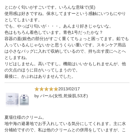
とにかく匂いがすごいです。いろんな意味で(笑)
使用感は好きですね。保水してますーという感触にいつもにやり
としてしまいます。
でも、やっぱり匂いが・・・。あんまり好きじゃないな。
色はもちろん着色しています。青色1号だったかな？
容器の蓋(銀色の部分)がすごく重くてちょっと困ってます。鉛でも
入っているんじゃないかと思うくらい重いです。スキンケア用品
は小さなバッグに入れて収納しているので、持ち出す度にへとへ
としますね。
リピはしません。高いですし。機能はいいかもしれませんが、他
の欠点のほうに目がいってしまうので。
最後に、かぶれはありませんでした。
2013/02/17
by パール(女性,乾燥肌,53才)
夏場仕様のクリーム。
地中海の避暑地でお手入れしている気分にしてくれます。主に水
分補給ですので、私は他のクリームとの併用をしていますが、こ