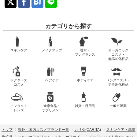
カテゴリから探す
スキンケア
メイクアップ
香水・
オーガニック
フレグランス
コスメ・
無添加化粧品
ドクターズ
ヘアケア
ボディケア
メンズコスメ・
コスメ
男性用化粧品
コンタクト
健康食品・
雑貨・日用品
一般市販薬
レンズ
サプリメント
トップ
海外・国内コスメブランド一覧
カリタ(CARITA)
スキンケア・基礎
化粧品
スキンケアクリーム・スキンケアオイル
イデアルハイドラタション