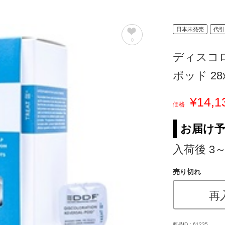
日本未発売
代引
0
ディスコ
ポッド 28x
¥14,1
価格
お届け
入荷後 3
売り切れ
再
商品ID：61235