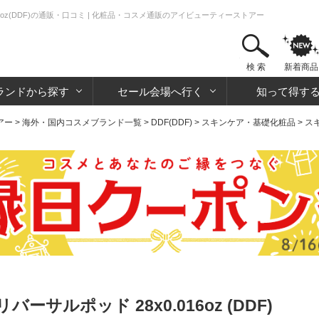
6oz(DDF)の通販・口コミ | 化粧品・コスメ通販のアイビューティーストアー
検 索
新着商品
ランドから探す
セール会場へ行く
知って得す
アー
>
海外・国内コスメブランド一覧
>
DDF(DDF)
>
スキンケア・基礎化粧品
>
ス
サルポッド 28x0.016oz (DDF)