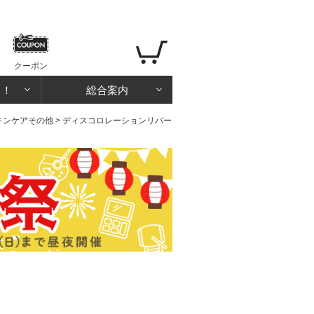
クーポン
る！
総合案内
キンケアその他
> ディスコロレーションリバー