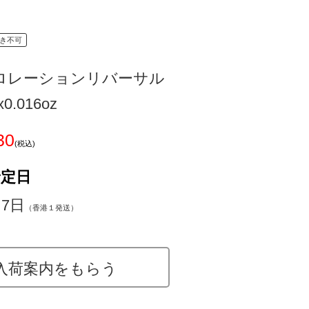
き不可
ロレーションリバーサル
0.016oz
30
(税込)
予定日
～7日
（香港１発送）
入荷案内をもらう