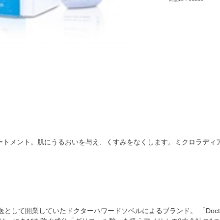
ートメント。肌にうるおいを与え、くすみをなくします。ミクロラディ
て開業していたドクターハワードソベルによるブランド。 「Doctor's Der