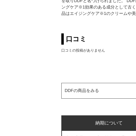
を取りDDFと名づけられました。 D
ングケア※1効果のある成分として古く
品はエイジングケア※1のクリームや美
口コミ
口コミの投稿がありません
DDFの商品をみる
納期について