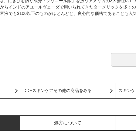
DFは、にきびを防ぐ成分「グリコール酸」を扱うアメリカの2大会社の1
からインドのアユールヴェーダで用いられてきたターメリックを多くの製
容液でも$100以下のものがほとんどと、良心的な価格であることも人
DDFスキンケアその他の商品をみる
スキンケ
処方について