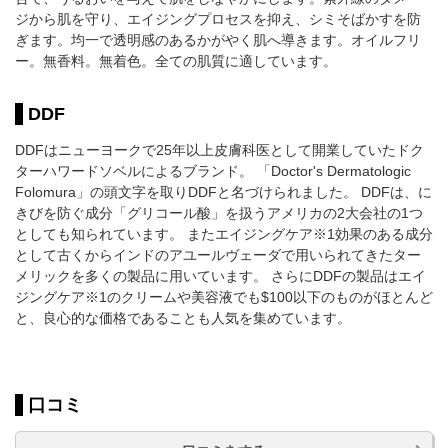
ジから肌を守り、エイジングプロセスを抑え、シミそばかすを防
ぎます。均一で透明感のあるかがやく肌へ導きます。オイルフリ
ー。無香料。無着色。全ての肌質に適しています。
DDF
DDFはニューヨークで25年以上皮膚科医として開業していたドク
ターハワードソベルによるブランド。 「Doctor's Dermatologic
Folomura」の頭文字を取りDDFと名づけられました。 DDFは、に
きびを防ぐ成分「グリコール酸」を扱うアメリカの2大会社の1つ
としても知られています。 またエイジングケア※1効果のある成分
として古くからインドのアユールヴェーダで用いられてきたター
メリックを多くの製品に用いています。 さらにDDFの製品はエイ
ジングケア※1のクリームや美容液でも$100以下のものがほとんど
と、良心的な価格であることも人気を集めています。
口コミ