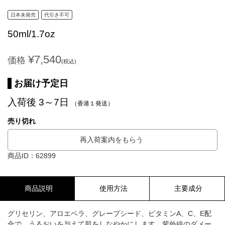
日本未発売
代引き不可
50ml/1.7oz
¥7,540
価格
(税込)
お届け予定日
入荷後 3～7日
（香港１発送）
売り切れ
再入荷案内をもらう
商品ID：62899
商品説明
使用方法
主要成分
グリセリン、アロエベラ、グレープシード、ビタミンA、C、E配
合で、うるおいを与えて肌をしなやかにします。紫外線のダメー