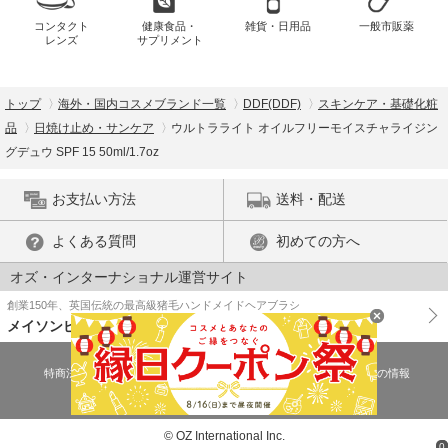
コンタクト
健康食品・
雑貨・日用品
一般市販薬
レンズ
サプリメント
トップ
海外・国内コスメブランド一覧
DDF(DDF)
スキンケア・基礎化粧
品
日焼け止め・サンケア
ウルトラライト オイルフリーモイスチャライジン
グデュウ SPF 15 50ml/1.7oz
お支払い方法
送料・配送
よくある質問
初めての方へ
オズ・インターナショナル運営サイト
創業150年、英国伝統の最高級猪毛ハンドメイドヘアブラシ
メイソンピアソン
特商法に基づく表示
プライバシーポリシー
医薬品販売許可証の情報
ご利用規約
PC版で表示
© OZ International Inc.
0