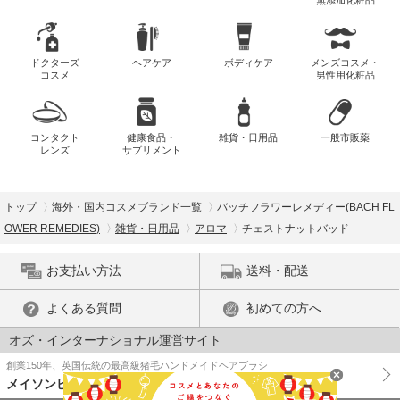
無添加化粧品
ドクターズ
ヘアケア
ボディケア
メンズコスメ・
コスメ
男性用化粧品
コンタクト
健康食品・
雑貨・日用品
一般市販薬
レンズ
サプリメント
トップ
海外・国内コスメブランド一覧
バッチフラワーレメディー(BACH FL
OWER REMEDIES)
雑貨・日用品
アロマ
チェストナットバッド
お支払い方法
送料・配送
よくある質問
初めての方へ
オズ・インターナショナル運営サイト
創業150年、英国伝統の最高級猪毛ハンドメイドヘアブラシ
メイソンピアソン