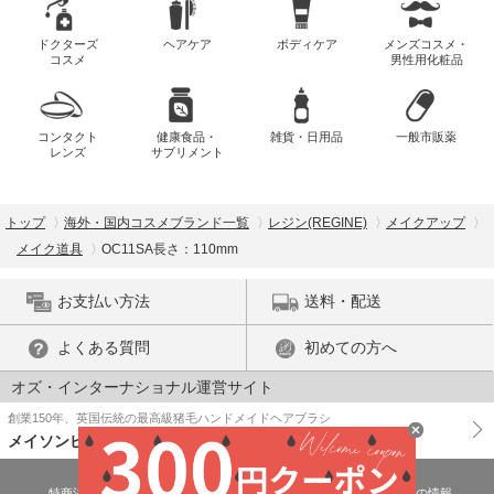
ドクターズ
ヘアケア
ボディケア
メンズコスメ・
コスメ
男性用化粧品
コンタクト
健康食品・
雑貨・日用品
一般市販薬
レンズ
サプリメント
トップ
海外・国内コスメブランド一覧
レジン(REGINE)
メイクアップ
メイク道具
OC11SA長さ：110mm
お支払い方法
送料・配送
よくある質問
初めての方へ
オズ・インターナショナル運営サイト
創業150年、英国伝統の最高級猪毛ハンドメイドヘアブラシ
メイソンピアソン
特商法に基づく表示
プライバシーポリシー
医薬品販売許可証の情報