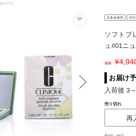
g/0.27oz
日本未発売
代引
1
ソフトプ
ュ#01ニ
¥4,94
価格
お届け
入荷後 3
売り切れ
再
商品ID：9803