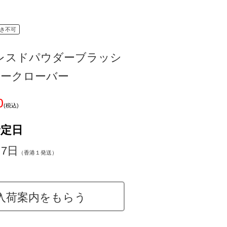
き不可
レスドパウダーブラッシ
ュークローバー
0
(税込)
予定日
～7日
（香港１発送）
入荷案内をもらう