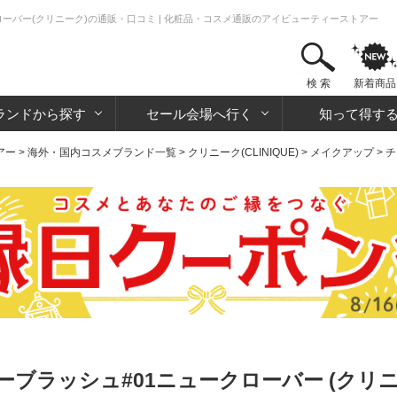
ーバー(クリニーク)の通販・口コミ | 化粧品・コスメ通販のアイビューティーストアー
検 索
新着商品
ランドから探す
セール会場へ行く
知って得す
アー
>
海外・国内コスメブランド一覧
>
クリニーク(CLINIQUE)
>
メイクアップ
>
チ
ブラッシュ#01ニュークローバー (クリニ