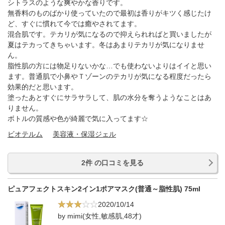
シトラスのような爽やかな香りです。
無香料のものばかり使っていたので最初は香りがキツく感じたけ
ど、すぐに慣れて今では癒やされてます。
混合肌です。テカリが気になるので抑えられればと買いましたが
夏はテカってきちゃいます。冬はあまりテカリが気になりませ
ん。
脂性肌の方には物足りないかな…でも使わないよりはイイと思い
ます。普通肌で小鼻やＴゾーンのテカリが気になる程度だったら
効果的だと思います。
塗ったあとすぐにサラサラして、肌の水分を奪うようなことはあ
りません。
ボトルの質感や色が綺麗で気に入ってます☆
ビオテルム
美容液・保湿ジェル
2件 の口コミを見る
ピュアフェクトスキン2イン1ポアマスク(普通～脂性肌) 75ml
2020/10/14
by mimi(女性,敏感肌,48才)