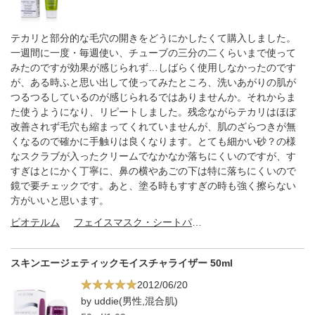
テカリと部分的な毛穴の開きをどうにかしたくて購入しました。
一週間に一度・毎週使い、チューブの三分の二くらいまで使って
みたのですが効果が感じられず…しばらく使用しなかったのです
が、ある時ふと思い出して使ってみたところ、洗いあがりの肌が
つるつるしているのが感じられるではありませんか。それからま
た使うようになり、リピートしました。残念ながらテカリはほぼ
改善されず毛穴も縮まってくれていませんが、肌のざらつきが無
くなるので確かに手触りは良くなります。とても細かい砂？の様
なスクラブが入ったクリームでなかなか落ちにくいのですが、す
すぎはとにかく丁寧に、鼻の横やあごの下は特に落ちにくいので
鏡で要チェックです。あと、塗る時もすすぎの時も強く擦らない
方がいいと思います。
ビオテルム
フェイスマスク・シートパック
スキンエージェティックモイスチャライザー 50ml
2012/06/20
by uddie(男性,混合肌)