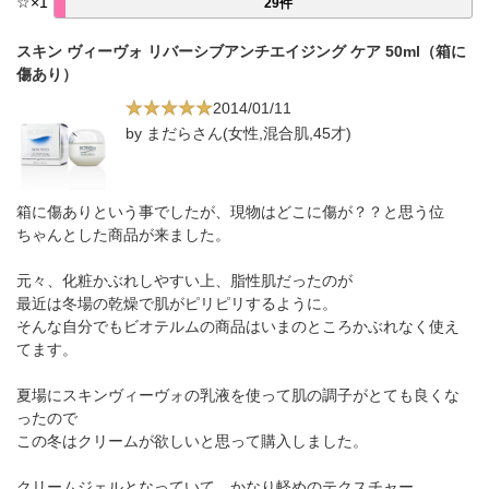
☆
×
1
29件
スキン ヴィーヴォ リバーシブアンチエイジング ケア 50ml（箱に
傷あり）
2014/01/11
by まだらさん(女性,混合肌,45才)
箱に傷ありという事でしたが、現物はどこに傷が？？と思う位
ちゃんとした商品が来ました。
元々、化粧かぶれしやすい上、脂性肌だったのが
最近は冬場の乾燥で肌がピリピリするように。
そんな自分でもビオテルムの商品はいまのところかぶれなく使え
てます。
夏場にスキンヴィーヴォの乳液を使って肌の調子がとても良くな
ったので
この冬はクリームが欲しいと思って購入しました。
クリームジェルとなっていて、かなり軽めのテクスチャー。