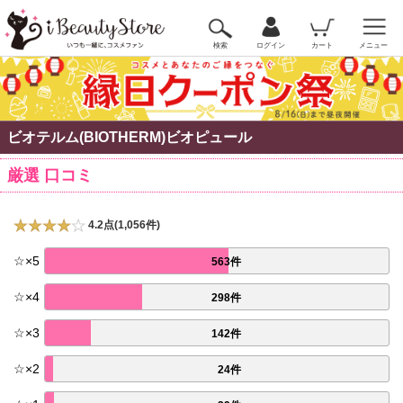
検索
ログイン
カート
メニュー
ビオテルム(BIOTHERM)ビオピュール
厳選 口コミ
4.2点(1,056件)
☆
×
5
563件
☆
×
4
298件
☆
×
3
142件
☆
×
2
24件