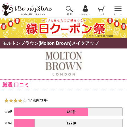
検索
ログイン
カート
メニュー
モルトンブラウン(Molton Brown)メイクアップ
厳選 口コミ
4.4点(673件)
☆
×
5
460件
☆
×
4
127件