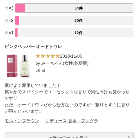
☆
×
3
54件
☆
×
2
20件
☆
×
1
12件
ピンクペッパー オードトワレ
2018/11/06
by みーちゃん(女性,乾燥肌)
50ml
夏によく愛用していました！
爽やかでスパイシーでユニセックスな香りで男性うけも良かった
です♡
ただ…オードトワレだから仕方ないのですが‥割りとすぐに香り
が飛んじゃいます。
モルトンブラウン
レディース 香水・フレグランス