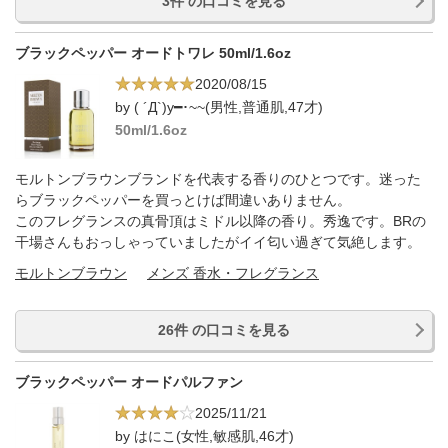
3件 の口コミを見る
ブラックペッパー オードトワレ 50ml/1.6oz
2020/08/15
by ( ´Д`)y━･~~(男性,普通肌,47才)
50ml/1.6oz
モルトンブラウンブランドを代表する香りのひとつです。迷った
らブラックペッパーを買っとけば間違いありません。
このフレグランスの真骨頂はミドル以降の香り。秀逸です。BRの
干場さんもおっしゃっていましたがイイ匂い過ぎて気絶します。
モルトンブラウン
メンズ 香水・フレグランス
26件 の口コミを見る
ブラックペッパー オードパルファン
2025/11/21
by はにこ(女性,敏感肌,46才)