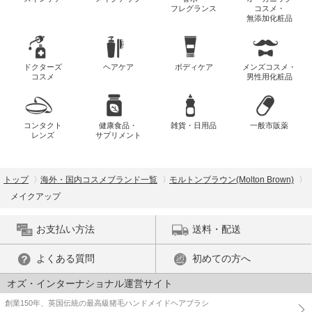
フレグランス
コスメ・
無添加化粧品
ドクターズ
ヘアケア
ボディケア
メンズコスメ・
コスメ
男性用化粧品
コンタクト
健康食品・
雑貨・日用品
一般市販薬
レンズ
サプリメント
トップ
海外・国内コスメブランド一覧
モルトンブラウン(Molton Brown)
メイクアップ
お支払い方法
送料・配送
よくある質問
初めての方へ
オズ・インターナショナル運営サイト
創業150年、英国伝統の最高級猪毛ハンドメイドヘアブラシ