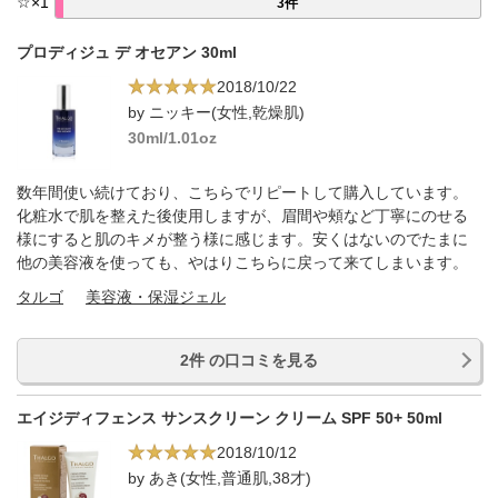
☆
×
1
3件
プロディジュ デ オセアン 30ml
2018/10/22
by ニッキー(女性,乾燥肌)
30ml/1.01oz
数年間使い続けており、こちらでリピートして購入しています。
化粧水で肌を整えた後使用しますが、眉間や頰など丁寧にのせる
様にすると肌のキメが整う様に感じます。安くはないのでたまに
他の美容液を使っても、やはりこちらに戻って来てしまいます。
タルゴ
美容液・保湿ジェル
2件 の口コミを見る
エイジディフェンス サンスクリーン クリーム SPF 50+ 50ml
2018/10/12
by あき(女性,普通肌,38才)