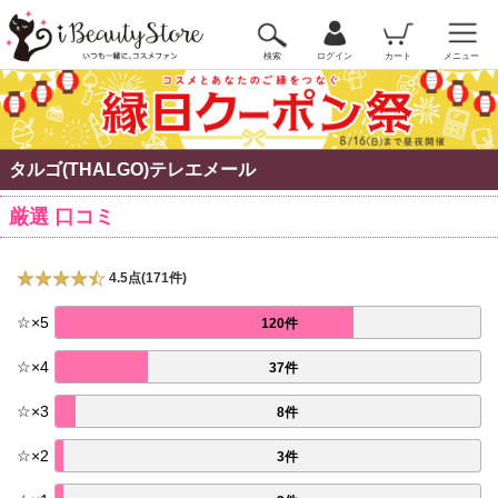
検索
ログイン
カート
メニュー
タルゴ(THALGO)テレエメール
厳選 口コミ
4.5点(171件)
☆
×
5
120件
☆
×
4
37件
☆
×
3
8件
☆
×
2
3件