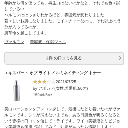
年齢から何を使っても、再生力はないのかなと、それでも色々試
している中
バルモンははっきりわかるほど、雰囲気が変わりました
若々しいお肌になりました。モイスチャーなのに、それ以上の成
分が入ってるのか、
肌革命を起こしてます。
ヴァルモン
美容液・保湿ジェル
2件 の口コミを見る
エキスパート オブ ライト イルミネイティング トナー
2021/07/25
by アボカド(女性,普通肌,50才)
150ml/5oz
美白ローションをアレコレ探して、最後にたどり着いたのがヴァ
ルモンです。シミが消えないまでも、ある日肌色が明るくなると
いう皆様の口コミを信じてトライです。ワイコ美容液とリビジョ
ン美容液も併用で試してみて、効果があったら追記します！