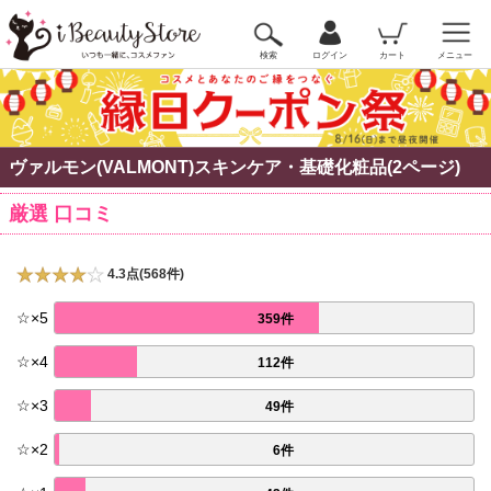
検索
ログイン
カート
メニュー
ヴァルモン(VALMONT)スキンケア・基礎化粧品(2ページ)
厳選 口コミ
4.3点(568件)
☆
×
5
359件
☆
×
4
112件
☆
×
3
49件
☆
×
2
6件