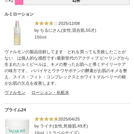
☆
×
1
42件
ルミローション
2025/12/08
by ちるにさん(女性,混合肌,55才)
150ml
ヴァルモンの製品信頼してます どれを買っても失敗したことが
ない は個人的な感想です♪最新世代のアクティブ ピーリングから
生まれたルミピールは、キメの整ったお肌へと導くデイリーケア
の味方です。 パパイヤとウチワサボテンの酵素がお肌のキメを整
え、スイス・フィト・コンプレックスとホワイトマルベリーの根
がお肌の欠点を改善します。
ヴァルモン
ローション・化粧水
プライム24
2025/04/25
by ライチ(女性,乾燥肌,49才)
10ml（トラベルサイズ）