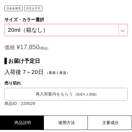
日本未発売
代引き不可
サイズ・カラー選択
20ml（箱なし）
¥17,850
価格
(税込)
お届け予定日
入荷後 7～20日
（香港１発送）
売り切れ
再入荷案内をもらう
(現在4 人登録)
商品ID：220028
商品説明
使用方法
主要成分