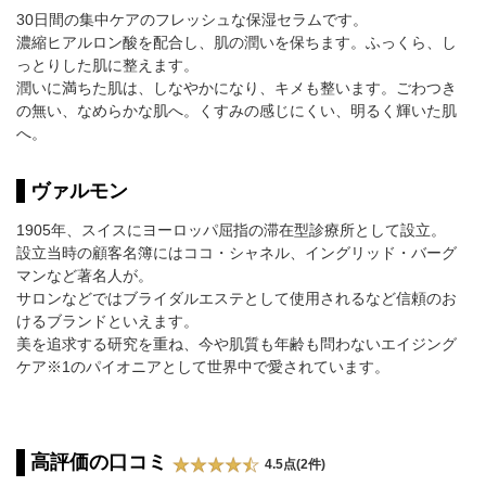
30日間の集中ケアのフレッシュな保湿セラムです。
濃縮ヒアルロン酸を配合し、肌の潤いを保ちます。ふっくら、し
っとりした肌に整えます。
潤いに満ちた肌は、しなやかになり、キメも整います。ごわつき
の無い、なめらかな肌へ。くすみの感じにくい、明るく輝いた肌
へ。
ヴァルモン
1905年、スイスにヨーロッパ屈指の滞在型診療所として設立。
設立当時の顧客名簿にはココ・シャネル、イングリッド・バーグ
マンなど著名人が。
サロンなどではブライダルエステとして使用されるなど信頼のお
けるブランドといえます。
美を追求する研究を重ね、今や肌質も年齢も問わないエイジング
ケア※1のパイオニアとして世界中で愛されています。
高評価の口コミ
4.5点(2件)