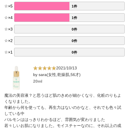
☆
×
5
1件
☆
×
4
1件
☆
×
3
0件
☆
×
2
0件
☆
×
1
0件
2021/10/13
by sara(女性,乾燥肌,56才)
20ml
魔法の美容液？と思うほど肌のきめが細かくなり、化粧のりもよ
くなりました。
年齢から何を使っても、再生力はないのかなと、それでも色々試
している中
バルモンははっきりわかるほど、雰囲気が変わりました
若々しいお肌になりました。モイスチャーなのに、それ以上の成