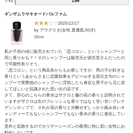
☆
×
1
23件
ギンザムラサキオードパルファム
2025/12/17
by アウグスタ(女性,普通肌,50才)
30ml
私が子供の頃に販売されていた「恋コロン」というシャンプーと
同じ香りかも？！そのシャンプーは販売元が資生堂さんだったの
で可能性有りそう。
「恋コロン」という商品名からもお察しですが、男の子が好きな
香りというあからさまに恋愛効果をアピールする宣伝文句のシャ
ンプーで実際他のシャンプーに浮気したら身近な男子から元に戻
してほしいと抗議された思い出の品です。
さて、肝心のこちらの香水はザクロと藤の花の香りと説明されて
いますがザクロは生のフレッシュな香りではなく甘い甘いグレナ
デンシロップで、それが花の香りと分離せずしっかり絡み合いキ
ャンディーでもないシャンプーでもない香水の香りに進化してい
ます。
意外と拡散するのでホリデーシーズンの夜用に特に若い女性にお
勧めしたいです。