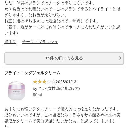
ただ、付属のブラシではチークは塗りにくいです。
元々発色はそれ程ないので、このブラシで塗るとハイライトと混
ざりやすく、なお色が乗りづらい。
お直し用の持ち歩きには最適なので、常備してます。
（若干、粉がケース外にも付くのでポーチに入れた方がいいと思
います）
資生堂
チーク・ブラッシュ
15件 の口コミを見る
ブライトニングジェルクリーム
2023/01/13
by さい(女性,混合肌,35才)
50ml
あまりにも軽いテクスチャーで個人的には物足りなかったです。
成分もいいのですが、この値段ならトラネキサム酸多めの別の美
容液かクリームで美白保湿したいかなぁ…と思ってしまいまし
た。