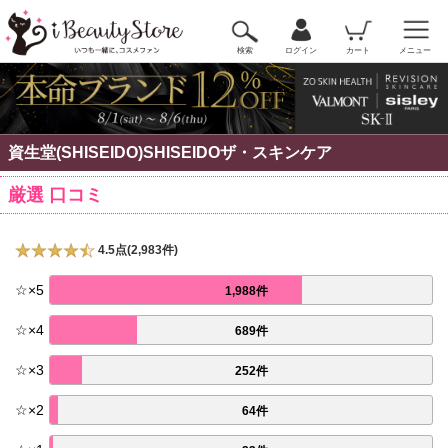
検索
ログイン
カート
メニュー
資生堂(SHISEIDO)SHISEIDOザ・スキンケア
厳選 口コミ
4.5点(2,983件)
☆
×
5
1,988件
☆
×
4
689件
☆
×
3
252件
☆
×
2
64件