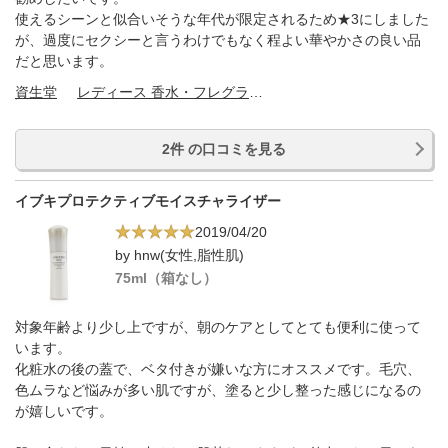
使えるシーンと似合いそうな年代が限定されるため★3にしました
が、過度にセクシーと言うわけでもなく程よい華やかさの良い品
だと思います。
資生堂
レディース 香水・フレグランス
2件 の口コミを見る
イブキプロテクティブモイスチャライザー
2019/04/20
by hnw(女性,脂性肌)
75ml（箱なし）
対象年齢より少し上ですが、朝のケアとしてとても便利に使って
います。
化粧水の後の蓋で、ベタ付きが嫌いな方にオススメです。毛穴、
色ムラなど悩みが多い肌ですが、塗ると少し整った感じになるの
が嬉しいです。