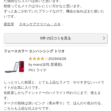
た値段ならコスパは良いと思います。
朝使ってもメイクはヨレにくい方かなと思います。
ずっとあこがれていたブランドなので、機会があればまた使いた
いです。
資生堂
スキンケアクリーム・スキンケアオイル
5件 の口コミを見る
フェースカラー エンハンシング トリオ
2019/04/28
by maro(女性,普通肌)
PK1 ライチ
しっとりした粉質と、とても上品なラメで、やりすぎないハイラ
イトがお気に入りです。
化粧直しからアイシャドーのハイライト代わりにまで、使えま
す。
チークの色味は淡いピンク（青み寄り）で、ほんのり色がのる、
こちらも上品な仕上がりです。