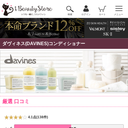
検索
ログイン
カート
メニュー
ダヴィネス(DAVINES)コンディショナー
厳選 口コミ
4.1点(138件)