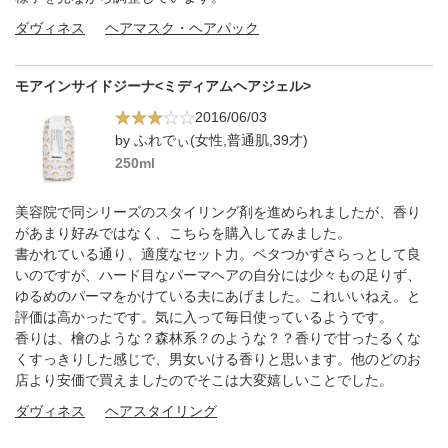
ダヴィネス
ヘアマスク・ヘアパック
モアインサイドジーナ<ミディアムヘアジェル>
2016/06/03
by ふれでぃ(女性,普通肌,39才)
250ml
美容院で同シリーズのスタイリング剤を進められましたが、香り
があまり好みではなく、こちらを購入してみました。
書かれている通り、適度なセット力。ベタつかずさらっとして良
いのですが、ハード目なパーマヘアの自分には少々もの足りず、
ゆるめのパーマをかけている夫にあげました。これいいねえ。と
評価は高かったです。気に入って毎日使っているようです。
香りは、檜のような？森林系？のような？？香りで甘ったるくな
くすっきりした感じで、男女いける香りと思います。他のどのお
店より安価で買えましたのでそこは大変嬉しいことでした。
ダヴィネス
ヘアスタイリング