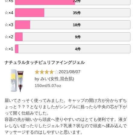
☆
×
5
72件
☆
×
4
35件
☆
×
3
18件
☆
×
2
9件
☆
×
1
4件
ナチュラルタッチピュリファイングジェル
2021/08/07
by みい(女性,混合肌)
150ml/5.07oz
届いてさっそく使ってみました。キャップの開け方が分からずち
ょっと？？？となりましたがシンプルに捻ったら中央の芯が下が
って開く仕組みでした。
容器の先が細いから頭皮へ塗りやすいのはとても便利です。液ダ
レしないぽったりしたジェル？乳液？状なので頭皮へ揉み込んで
マッサージするのはしやすいと思います。