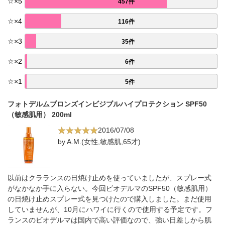
☆
×
5
457件
☆
×
4
116件
☆
×
3
35件
☆
×
2
6件
☆
×
1
5件
フォトデルムブロンズインビジブルハイプロテクション SPF50
（敏感肌用） 200ml
2016/07/08
by A.M.(女性,敏感肌,65才)
以前はクラランスの日焼け止めを使っていましたが、スプレー式
がなかなか手に入らない。今回ビオデルマのSPF50（敏感肌用）
の日焼け止めスプレー式を見つけたので購入しました。まだ使用
していませんが、10月にハワイに行くので使用する予定です。フ
ランスのビオデルマは国内で高い評価なので、強い日差しから肌