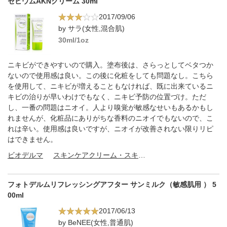
セビウムAKNクリーム 30ml
2017/09/06
by サラ(女性,混合肌)
30ml/1oz
ニキビができやすいので購入。塗布後は、さらっとしてベタつか
ないので使用感は良い。この後に化粧をしても問題なし。こちら
を使用して、ニキビが増えることもなければ、既に出来ているニ
キビの治りが早いわけでもなく、ニキビ予防の位置づけ。ただ
し、一番の問題はニオイ。人より嗅覚が敏感なせいもあるかもし
れませんが、化粧品にありがちな香料のニオイでもないので、こ
れは辛い。使用感は良いですが、ニオイが改善されない限りリピ
はできません。
ビオデルマ
スキンケアクリーム・スキンケアオイル
フォトデルムリフレッシングアフター サンミルク（敏感肌用 ） 5
00ml
2017/06/13
by BeNEE(女性,普通肌)