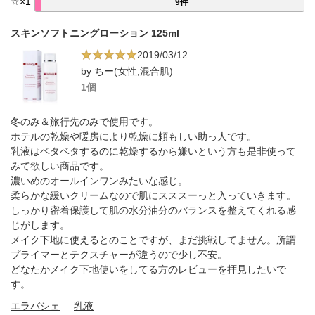
☆
×
1
9件
スキンソフトニングローション 125ml
2019/03/12
by ちー(女性,混合肌)
1個
冬のみ＆旅行先のみで使用です。
ホテルの乾燥や暖房により乾燥に頼もしい助っ人です。
乳液はベタベタするのに乾燥するから嫌いという方も是非使って
みて欲しい商品です。
濃いめのオールインワンみたいな感じ。
柔らかな緩いクリームなので肌にスススーっと入っていきます。
しっかり密着保護して肌の水分油分のバランスを整えてくれる感
じがします。
メイク下地に使えるとのことですが、まだ挑戦してません。所謂
プライマーとテクスチャーが違うので少し不安。
どなたかメイク下地使いをしてる方のレビューを拝見したいで
す。
エラバシェ
乳液