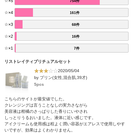
☆
×
5
754件
☆
×
4
161件
☆
×
3
68件
☆
×
2
16件
☆
×
1
7件
リストレイティブリチュアルセット
2020/05/04
by プリン(女性,混合肌,39才)
5pcs
こちらのサイトが最安値でした。
クレンジングは言うことなしの実力さながら
美容液は柑橘のさっぱりした香りにいやされ
しっとりうるおいました。液体に近い感じです。
アイクリームも使用感は程よく潤い容器がエアレスで使用しやす
いですが、効果はよくわかりません。