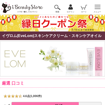
検索
ログイン
カート
メニュー
イヴロム(EveLom)スキンケアクリーム・スキンケアオイル
厳選 口コミ
4.6点(1,006件)