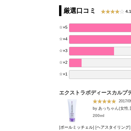
厳選口コミ
4.
☆
×
5
☆
×
4
☆
×
3
☆
×
2
☆
×
1
エクストラボディースカルプ
2017/0
by あっちゃん(女性,
200ml
[
ポールミッチェル
]
[
ヘアスタイリング
]