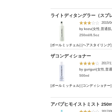
ライトディタングラー（スプレー
2015/0
by kozu(女性,普通肌
250ml/8.5oz
[
ポールミッチェル
]
[
ヘアスタイリング
]
ザコンディショナー
2017/1
by guriguri(女性,普
500ml
[
ポールミッチェル
]
[
コンディショナー
]
アバプヒモイストミスト 250m
2017/0