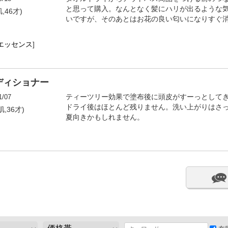
と思って購入。なんとなく髪にハリが出るような
肌,46才)
いですが、そのあとはお花の良い匂いになりすぐ
エッセンス
]
ディショナー
1/07
ティーツリー効果で塗布後に頭皮がすーっとして
ドライ後はほとんど残りません。洗い上がりはさ
合肌,36才)
夏向きかもしれません。