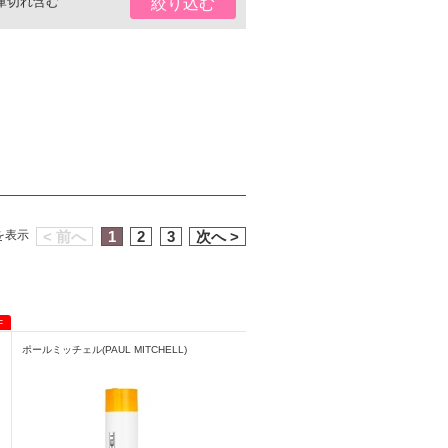
庫切れ含む
絞り込む
）を表示
< 前へ
1
2
3
次へ >
ポールミッチェル(PAUL MITCHELL)