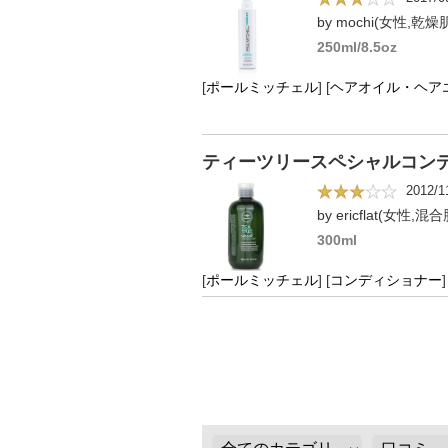
by mochi(女性,乾燥
250ml/8.5oz
[
ポールミッチェル
]
[
ヘアオイル・ヘア
ティーツリースペシャルコン
2012/1
by ericflat(女性,混
300ml
[
ポールミッチェル
]
[
コンディショナー
]