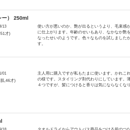
） 250ml
4/13
使い方が悪いのか、艶が出るというより、毛束感
に仕上がります。年齢のせいもあり、なかなか艶
,51才)
なったせいのようです。色々なものを試しました
す。
1/01
主人用に購入ですが私もたまに使います。かれこれ
の様です。スタイリング剤代わりにしています。
通肌,46才)
４つですが、髪につけると香りは気にならなくなり
l
9/18
タオルドライからアウトバス商品をつける前のつ