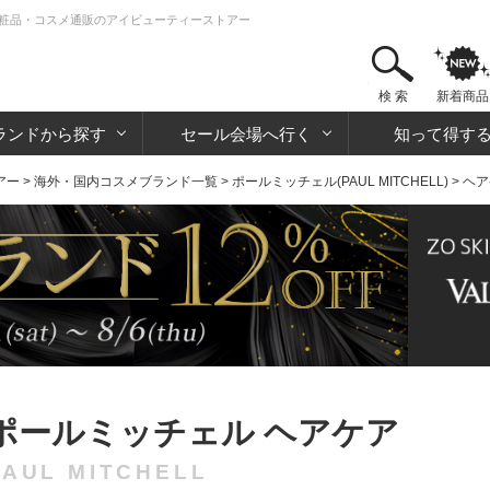
ア | 化粧品・コスメ通販のアイビューティーストアー
検 索
新着商品
ランドから探す
セール会場へ行く
知って得す
アー
>
海外・国内コスメブランド一覧
>
ポールミッチェル(PAUL MITCHELL)
> ヘ
ポールミッチェル ヘアケア
PAUL MITCHELL