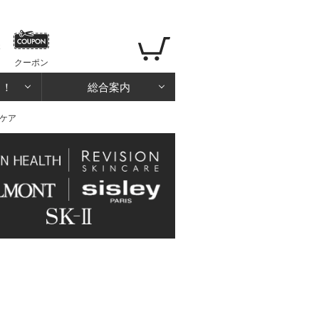
クーポン
る！
総合案内
アケア