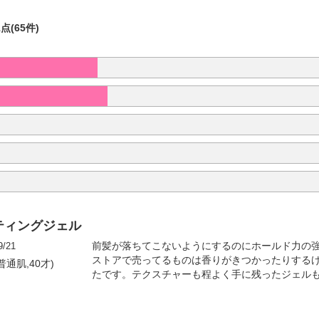
1点(65件)
ティングジェル
9/21
前髪が落ちてこないようにするのにホールド力の
ストアで売ってるものは香りがきつかったりする
普通肌,40才)
たです。テクスチャーも程よく手に残ったジェル