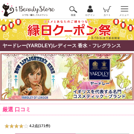
検索
ログイン
カート
メニュー
ヤードレー(YARDLEY)レディース 香水・フレグランス
厳選 口コミ
4.2点(171件)