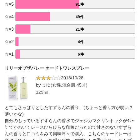
☆
×
5
91件
☆
×
4
49件
☆
×
3
21件
☆
×
2
4件
☆
×
1
6件
リリーオブザバレー オードトワレスプレー
2018/10/28
by まゆ(女性,混合肌,45才)
125ml
とてもさっぱりとしたすずらんの香り。(ちょっと香り方が弱い？
薄いかな)
自分のもっているすずらんの香水でジェシカマクリントックがｸﾘｰ
ﾐｰでかわいくレースひらひらな印象だったので甘さのないすずら
んの香りと口コミをみて興味津々で購入。こちらのヤードレーは