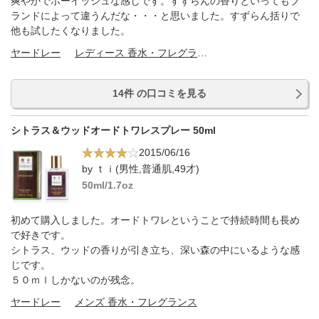
爽やかでボーイッシュな感じです。すずらんの香りといってもブ
ランドによって違うんだな・・・と思いました。すずらん括りで
他も試したくなりました。
ヤードレー
レディース 香水・フレグランス
14件 の口コミを見る
シトラス＆ウッドオードトワレスプレー 50ml
2015/06/16
by ｔｉ(男性,普通肌,49才)
50ml/1.7oz
初めて購入しました。オードトワレということで持続時間も長め
で好きです。
シトラス、ウッドの香りが引き立ち、深い森の中にいるような感
じです。
５０ｍｌしかないのが残念。
ヤードレー
メンズ 香水・フレグランス