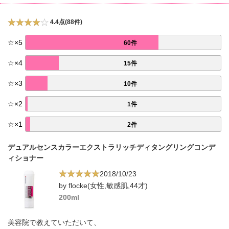
4.4点(88件)
☆
×
5
60件
☆
×
4
15件
☆
×
3
10件
☆
×
2
1件
☆
×
1
2件
デュアルセンスカラーエクストラリッチディタングリングコンデ
ィショナー
2018/10/23
by flocke(女性,敏感肌,44才)
200ml
美容院で教えていただいて、