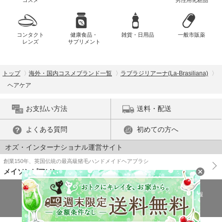
コンタクト
健康食品・
雑貨・日用品
一般市販薬
レンズ
サプリメント
トップ
海外・国内コスメブランド一覧
ラブラジリアーナ(La-Brasiliana)
ヘアケア
お支払い方法
送料・配送
よくある質問
初めての方へ
オズ・インターナショナル運営サイト
創業150年、英国伝統の最高級猪毛ハンドメイドヘアブラシ
メイソンピアソン
特商法に基づく表示
プライバシーポリシー
医薬品販売許可証の情報
ご利用規約
PC版で表示