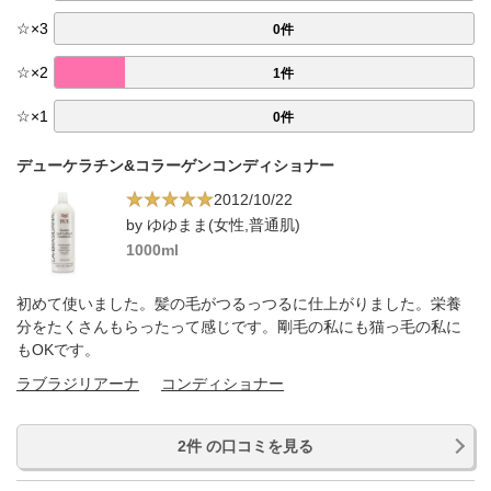
☆
×
3
0件
☆
×
2
1件
☆
×
1
0件
デューケラチン&コラーゲンコンディショナー
2012/10/22
by ゆゆまま(女性,普通肌)
1000ml
初めて使いました。髪の毛がつるっつるに仕上がりました。栄養
分をたくさんもらったって感じです。剛毛の私にも猫っ毛の私に
もOKです。
ラブラジリアーナ
コンディショナー
2件 の口コミを見る