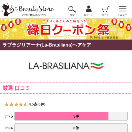
検索
ログイン
カート
メニュー
ラブラジリアーナ(La-Brasiliana)ヘアケア
厳選 口コミ
4.5点(6件)
☆
×
5
5件
☆
×
4
0件