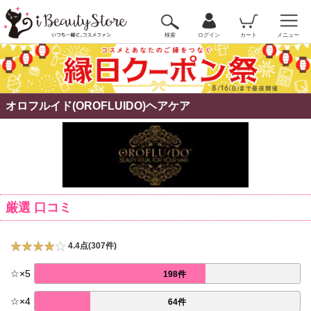
検索
ログイン
カート
メニュー
オロフルイド(OROFLUIDO)ヘアケア
厳選 口コミ
4.4点(307件)
☆
×
5
198件
☆
×
4
64件