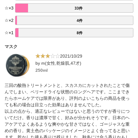
☆
×
3
33件
☆
×
2
4件
☆
×
1
8件
マスク
2021/10/29
by m(女性,乾燥肌,47才)
250ml
三回の酸熱トリートメントと、スカスカにカットされたことで傷
んでしまい、ベリードライな状態のロングヘアです。ここまでき
たらホームケアでは限界があり、評判のよいこちらの商品を使っ
ても私の場合は目立った効果はありませんでした。
以上の点から、適正なレビューではないと思うのですが香りにつ
いてだけ。香りは濃厚で甘く、好みが分かれそうです。日本のヘ
アケアでよくあるような爽やかな甘さではなく、ゴージャスな重
めの香り。黄土色のパッケージのイメージとよく合ってると思い
ます。乾かした後も香りは残りました。秋冬には合う香りかもし