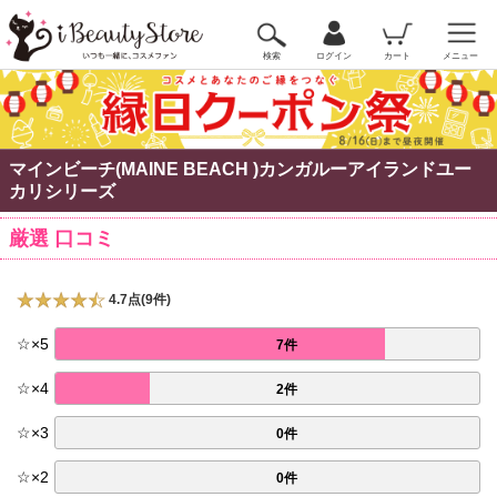
検索
ログイン
カート
メニュー
マインビーチ(MAINE BEACH )カンガルーアイランドユー
カリシリーズ
厳選 口コミ
4.7点(9件)
☆
×
5
7件
☆
×
4
2件
☆
×
3
0件
☆
×
2
0件