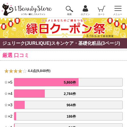
検索
ログイン
カート
メニュー
ジュリーク(JURLIQUE)スキンケア・基礎化粧品(3ページ)
厳選 口コミ
4.4点(9,848件)
☆
×
5
5,860件
☆
×
4
2,784件
☆
×
3
964件
☆
×
2
186件