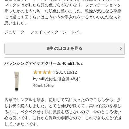
マスクをはがしたら顔の色むらがなくなり、ファンデーションを
塗ったかのような均一な肌色に整いました。乾燥が気になる季節
には週に１回くらいはこういうお手入れをするといいんだなぁと
思いました。
ジュリーク
フェイスマスク・シートパック
6件 の口コミを見る
バランシングデイケアクリーム 40ml/1.4oz
2017/10/12
by milly(女性,混合肌,48才)
40ml/1.4oz
店頭でサンプルを頂き、使用して気に入ったのでこちらから、少
しお安く購入しました。とても伸びが良くて、高い保湿力を感じ
るのに、ベタベタせず肌に負担を感じないので、今のところ使い
心地良いです。これから乾燥の季節なので、これできちんと保湿
していきたいです。