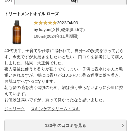
☆
×
1
54件
トリートメントオイル ローズ
2022/04/03
by kayue(女性,乾燥肌,45才)
100ml(2024年11月期限)
40代後半、子育てや仕事に追われて、自分への投資を行っておら
ず、今更ですが女磨きをしたいと思い、口コミを参考にして購入
しました。結果、大正解でした。
夜入浴後に使うと香りが強くでてしまい、子供に香水じゃんと毛
嫌いされますが、朝には香りがほんの少し香る程度に落ち着き、
お肌はすべすべになります。
朝も髪の毛を洗う習慣のため、朝は強く香らないように少量に控
えています。
お値段は高いですが、買って良かったなと思いました。
ジュリーク
スキンケアクリーム・スキンケアオイル
123件 の口コミを見る