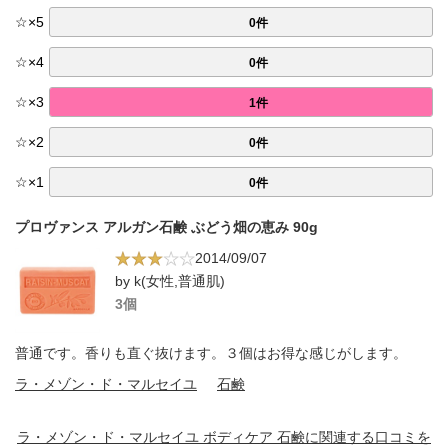
☆
×
5
0件
☆
×
4
0件
☆
×
3
1件
☆
×
2
0件
☆
×
1
0件
プロヴァンス アルガン石鹸 ぶどう畑の恵み 90g
2014/09/07
by k(女性,普通肌)
3個
普通です。香りも直ぐ抜けます。３個はお得な感じがします。
ラ・メゾン・ド・マルセイユ
石鹸
ラ・メゾン・ド・マルセイユ ボディケア 石鹸に関連する口コミを